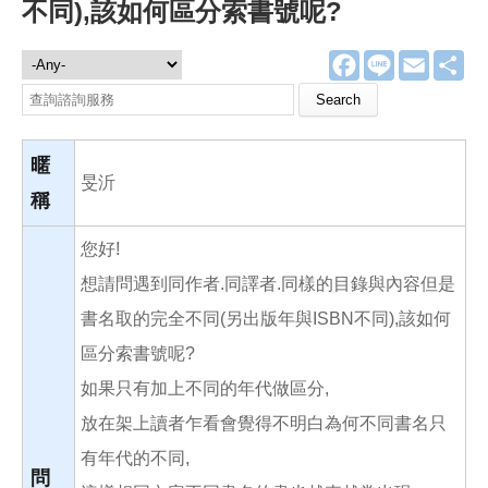
不同),該如何區分索書號呢?
F
L
E
分
諮詢服務
a
i
m
享
c
n
a
Search this site
e
e
i
b
l
o
o
暱
k
旻沂
稱
您好!
想請問遇到同作者.同譯者.同樣的目錄與內容但是
書名取的完全不同(另出版年與ISBN不同),該如何
區分索書號呢?
如果只有加上不同的年代做區分,
放在架上讀者乍看會覺得不明白為何不同書名只
有年代的不同,
問