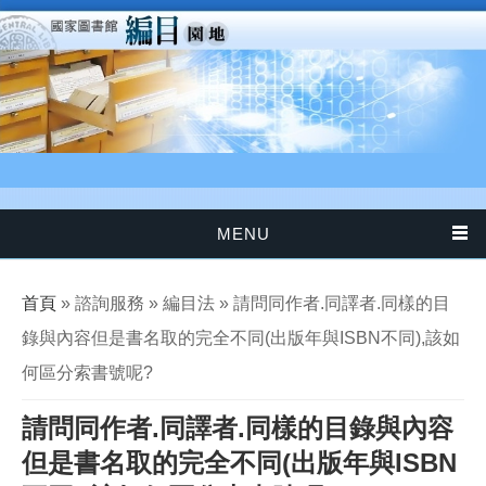
移至主內容
MENU
您在這裡
首頁
» 諮詢服務 » 編目法 » 請問同作者.同譯者.同樣的目
錄與內容但是書名取的完全不同(出版年與ISBN不同),該如
何區分索書號呢?
請問同作者.同譯者.同樣的目錄與內容
但是書名取的完全不同(出版年與ISBN