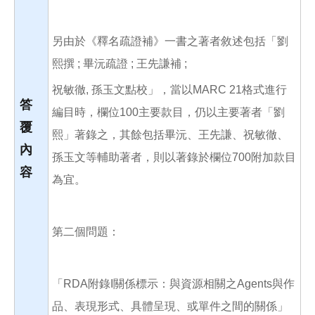
另由於《釋名疏證補》一書之著者敘述包括「劉
熙撰 ; 畢沅疏證 ; 王先謙補 ;
祝敏徹, 孫玉文點校」，當以MARC 21格式進行
答
編目時，欄位100主要款目，仍以主要著者「劉
覆
熙」著錄之，其餘包括畢沅、王先謙、祝敏徹、
內
孫玉文等輔助著者，則以著錄於欄位700附加款目
容
為宜。
第二個問題：
「RDA附錄I關係標示：與資源相關之Agents與作
品、表現形式、具體呈現、或單件之間的關係」