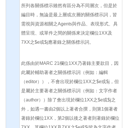
所列各關係標示雖然有區分為不同層次，但是於
編目時，無論是最上層或次層的關係標示詞，皆
需視與資源相關之Agents與作品、表現形式、具
體呈現、或單件之間的關係來決定欄位1XX及
7XX之$e或$j應著錄之關係標示詞。
此係由於MARC 21欄位1XX乃著錄主要款目，因
此屬於輔助著者之關係標示詞（例如：編輯
（editor）），不會出現於欄位1XX之$e或$j，但
是屬於主要著者之關係標示詞（例如：文字作者
（author））除了會出現於欄位1XX之$e或$j之
外，如遇一書由2個以上著者合撰，則第1個著者
著錄於欄位1XX，第2個以後之著者則著錄於欄位
7XX，其欄位1XX及7XX之$e或$j皆為文字作者