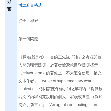
分
機讀編目格式
類
沙子，您好：
第一個問題：
《釋名疏證補》一書的王先謙「補」之資源與個
人間的職責關係，於著者檢索款目$e關係標示
（relator term）的著錄上，不太適合使用「補充
文本作者」（writer of supplementary textual
content），係因該關係標示詞之解釋為『提供原
著文字內容補充說明的個人、家族或團體 （例如
簡介、前言）』（An agent contributing to an