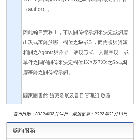
（author）。
因此編目實務上，不以關係標示詞來決定該詞應
出現或著錄於哪一欄位之$e或$j，而需視與資源
相關之Agents與作品、表現形式、具體呈現、或
單件之間的關係來決定欄位1XX及7XX之$e或$j
應著錄之關係標示詞。
國家圖書館 館藏發展及書目管理組 敬覆
發布日期：2022年02月04日 最後更新：2022年02月10日
諮詢服務