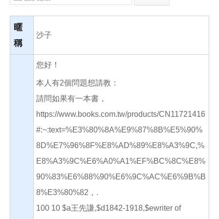
e
e
i
b
l
o
o
暱
k
沙子
稱
您好！
本人有2個問題想請教：
請問如果有一本書，
https://www.books.com.tw/products/CN11721416
#:~:text=%E3%80%8A%E9%87%8B%E5%90%
8D%E7%96%8F%E8%AD%89%E8%A3%9C,%
E8%A3%9C%E6%A0%A1%EF%BC%8C%E8%
90%83%E6%88%90%E6%9C%AC%E6%9B%B
8%E3%80%82，.
100 10 $a王先謙,$d1842-1918,$ewriter of