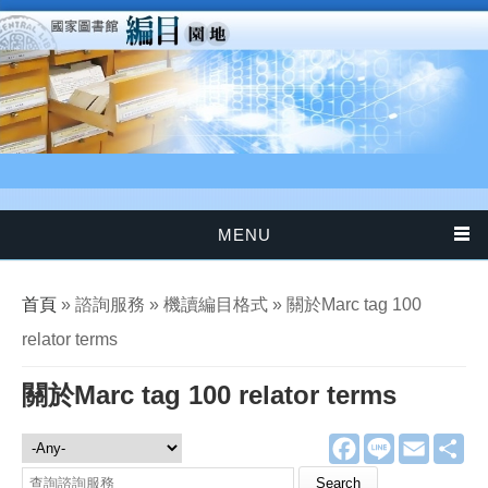
移至主內容
MENU
您在這裡
首頁
» 諮詢服務 » 機讀編目格式 » 關於Marc tag 100
relator terms
關於Marc tag 100 relator terms
F
L
E
分
諮詢服務
a
i
m
享
c
n
a
Search this site