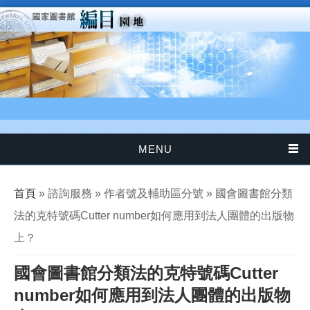
移至主內容
MENU
您在這裡
首頁
» 諮詢服務 » 作者號及輔助區分號 » 國會圖書館分類
法的克特號碼Cutter number如何應用到法人團體的出版物
上？
國會圖書館分類法的克特號碼Cutter
number如何應用到法人團體的出版物