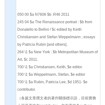
050 00 $a N7606 $b .R46 2011
245 04 $a The Renaissance portrait : $b from
Donatello to Bellini / $c edited by Keith
Christiansen and Stefan Weppelmann ; essays
by Patricia Rubin [and others].
264 \1 $a New York : $b Metropolitan Museum of
Art, $c 2011.
700 \1 $a Christiansen, Keith, $e editor.
700 \1 $a Weppelmann, Stefan, $e editor
700 \1 $a Rubin, Patricia Lee, $d 1951- $e
contributor.
（各篇文章撰文者的著作關係標示語，目前實務