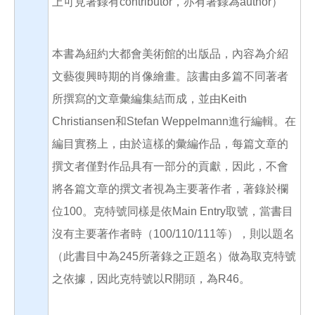
上可見著錄有contributor，亦有著錄為author）
本書為紐約大都會美術館的出版品，內容為介紹
文藝復興時期的肖像繪畫。該書由多篇不同著者
所撰寫的文章彙編集結而成，並由Keith
Christiansen和Stefan Weppelmann進行編輯。在
編目實務上，由於這樣的彙編作品，每篇文章的
撰文者僅對作品具有一部分的貢獻，因此，不會
將各篇文章的撰文者視為主要著作者，著錄於欄
位100。克特號同樣是依Main Entry取號，當書目
沒有主要著作者時（100/110/111等），則以題名
（此書目中為245所著錄之正題名）做為取克特號
之依據，因此克特號以R開頭，為R46。