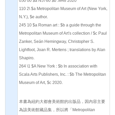
050 00 $a N5760 $b .M48 2020
110 2\ $a Metropolitan Museum of Art (New York,
N.Y.), $e author.
245 10 $a Roman art : $b a guide through the
Metropolitan Museum of Art's collection / $c Paul
Zanker, Seán Hemingway, Christopher S.
Lightfoot, Joan R. Mertens ; translations by Alan
Shapiro.
264 \1 $A New York : $b In association with
Scala Arts Publishers, Inc. : $b The Metropolitan
Museum of Art, $c 2020.
本書為紐約大都會美術館的出版品，因內容主要
為該美術館藏品集，所以將「Metropolitan