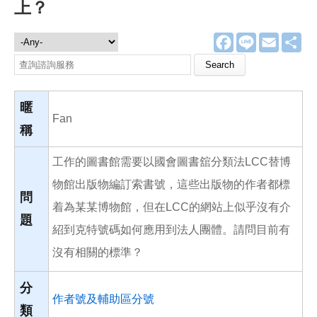
上？
F
L
E
分
諮詢服務
a
i
m
享
c
n
a
Search this site
e
e
i
b
l
o
o
暱
k
Fan
稱
工作的圖書館需要以國會圖書舘分類法LCC替博
物館出版物編訂索書號，這些出版物的作者都標
問
着為某某博物館，但在LCC的網站上似乎沒有介
題
紹到克特號碼如何應用到法人團體。請問目前有
沒有相關的標準？
分
作者號及輔助區分號
類