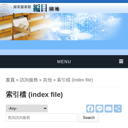
移至主內容
MENU
您在這裡
首頁
» 諮詢服務 » 其他 » 索引檔 (index file)
索引檔 (index file)
F
L
E
分
諮詢服務
a
i
m
享
c
n
a
Search this site
e
e
i
b
l