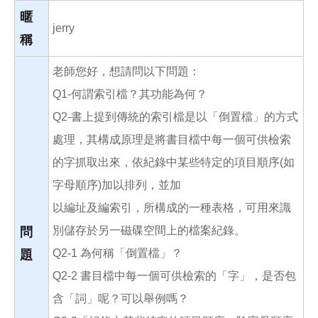
o
o
暱
k
jerry
稱
老師您好，想請問以下問題：
Q1-何謂索引檔？其功能為何？
Q2-書上提到傳統的索引檔是以「倒置檔」的方式
處理，其構成原理是將書目檔中每一個可供檢索
的字抓取出來，依紀錄中某些特定的項目順序(如
字母順序)加以排列，並加
以編址及編索引，所構成的一種表格，可用來識
別儲存於另一磁碟空間上的檔案紀錄。
問
Q2-1 為何稱「倒置檔」？
題
Q2-2 書目檔中每一個可供檢索的「字」，是否包
含「詞」呢？可以舉例嗎？