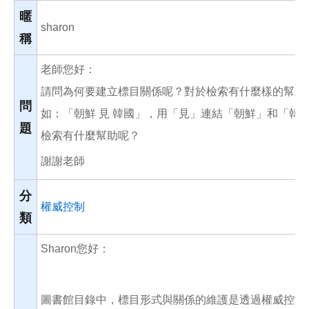
o
o
暱
k
sharon
稱
老師您好：
請問為何要建立標目關係呢？對於檢索有什麼樣的幫助
問
如：「朝鮮 見 韓國」，用「見」連結「朝鮮」和「韓
題
檢索有什麼幫助呢？
謝謝老師
分
權威控制
類
Sharon您好：
圖書館目錄中，標目形式與關係的維護是透過權威控制