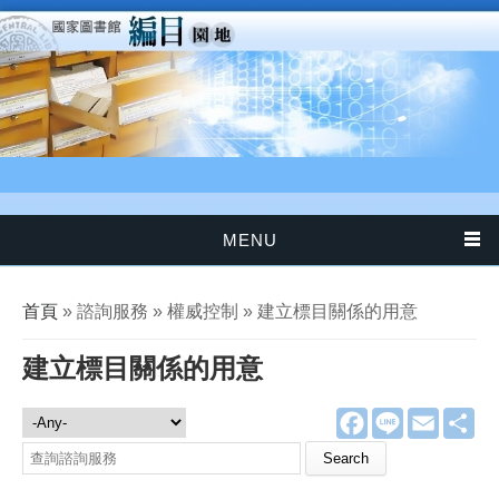
移至主內容
MENU
您在這裡
首頁
» 諮詢服務 » 權威控制 » 建立標目關係的用意
建立標目關係的用意
F
L
E
分
諮詢服務
a
i
m
享
c
n
a
Search this site
e
e
i
b
l