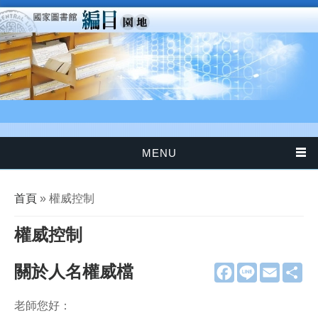
移至主內容
MENU
您在這裡
首頁
» 權威控制
權威控制
關於人名權威檔
F
L
E
分
a
i
m
享
c
n
a
e
e
i
老師您好：
b
l