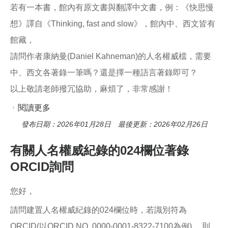
o
若有一本書，館內有原文書與翻譯中文書，例：《快思慢
o
k
想》譯自《Thinking, fast and slow》，館內中、西文皆有
館藏，
請問作者康納曼(Daniel Kahneman)的人名權威檔，需要
中、西文各著錄一筆嗎？還是擇一種語言著錄即可？
以上敬請老師撥冗協助，麻煩了，非常感謝！
閱讀更多
關於關於人名權威檔
發布日期：2026年01月28日 最後更新：2026年02月26日
有關人名權威紀錄的024欄位著錄
ORCID詢問
您好，
請問建置人名權威紀錄的024欄位時，若識別符為
ORCID(以ORCID NO. 0000-0001-8322-7100為例) ，則