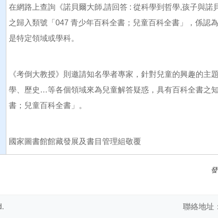
在網路上查詢《諾貝爾大師,請回答 : 從科學到哲學,孩子與
之歸入類號「047 青少年百科全書；兒童百科全書」，係認
是特定領域或學科。
《考倒大教授》則邀請知名學者專家，針對兒童的興趣的主
學、歷史…等各個領域來為兒童解答疑惑，具有百科全書之知識
書；兒童百科全書」。
國家圖書館館藏發展及書目管理組敬覆
發
.
聯絡地址：