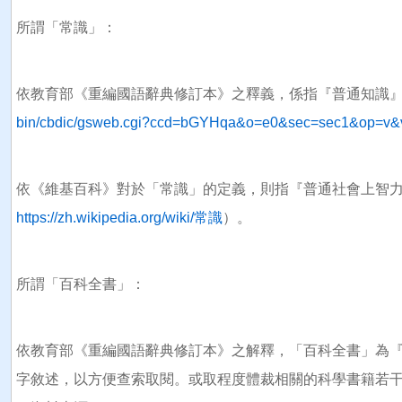
所謂「常識」：
依教育部《重編國語辭典修訂本》之釋義，係指『普通知識
bin/cbdic/gsweb.cgi?ccd=bGYHqa&o=e0&sec=sec1&op=v&
依《維基百科》對於「常識」的定義，則指『普通社會上智
https://zh.wikipedia.org/wiki/常識
）。
所謂「百科全書」：
依教育部《重編國語辭典修訂本》之解釋，「百科全書」為
字敘述，以方便查索取閱。或取程度體裁相關的科學書籍若