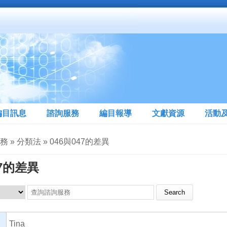
編目訊息
諮詢服務
編目報導
文獻資源
活動
務 » 分類法 » 046與047的差異
47的差異
Search this site
Tina