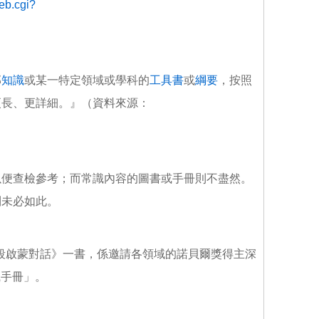
web.cgi?
部
知識
或某一特定領域或學科的
工具書
或
綱要
，按照
更長、更詳細。』（資料來源：
以便查檢參考；而常識內容的圖書或手冊則不盡然。
則未必如此。
22段啟蒙對話》一書，係邀請各領域的諾貝爾獎得主深
識手冊」。