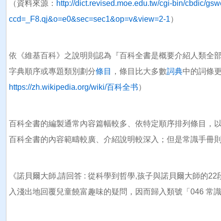
（資料來源：
http://dict.revised.moe.edu.tw/cgi-bin/cbdic/gs
ccd=_F8.qj&o=e0&sec=sec1&op=v&view=2-1
）
依《維基百科》之說明則認為『百科全書是概要介紹人類全
字典順序或專題類別劃分
條目
，條目比大多數
詞典
中的詞條
https://zh.wikipedia.org/wiki/百科全书
）
百科全書的編製通常內容篇幅較多、依特定順序排列條目，
百科全書的內容範疇較廣、介紹說明較深入；但是常識手冊
《諾貝爾大師,請回答 : 從科學到哲學,孩子與諾貝爾大師的
入淺出地回覆兒童饒富趣味的疑問，因而歸入類號「046 常