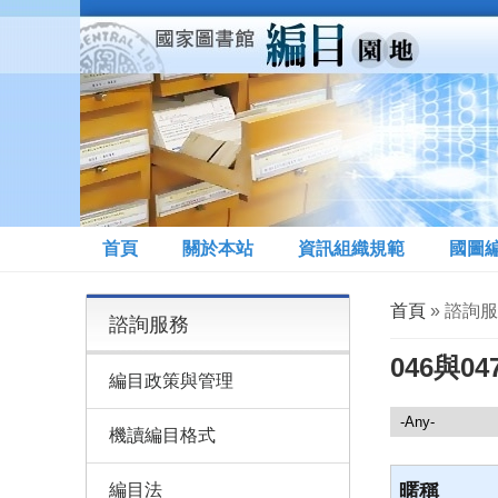
移至主內容
首頁
關於本站
資訊組織規範
國圖
您在這裡
首頁
» 諮詢服
諮詢服務
046與0
編目政策與管理
諮詢服務
機讀編目格式
編目法
暱稱