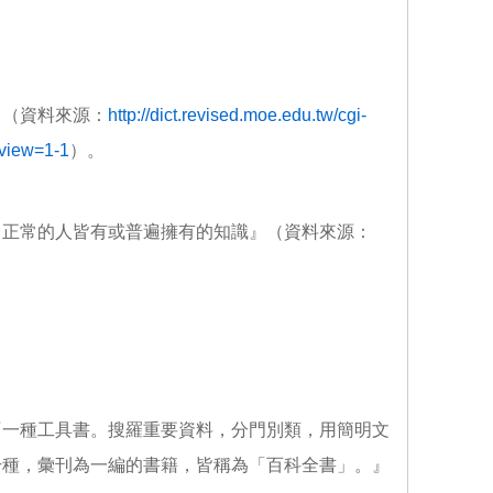
』（資料來源：
http://dict.revised.moe.edu.tw/cgi-
view=1-1
）。
力正常的人皆有或普遍擁有的知識』（資料來源：
『一種工具書。搜羅重要資料，分門別類，用簡明文
干種，彙刊為一編的書籍，皆稱為「百科全書」。』