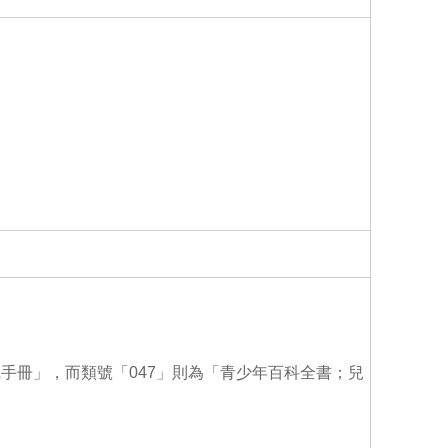
o
o
k
識手冊」，而類號「047」則為「青少年百科全書；兒