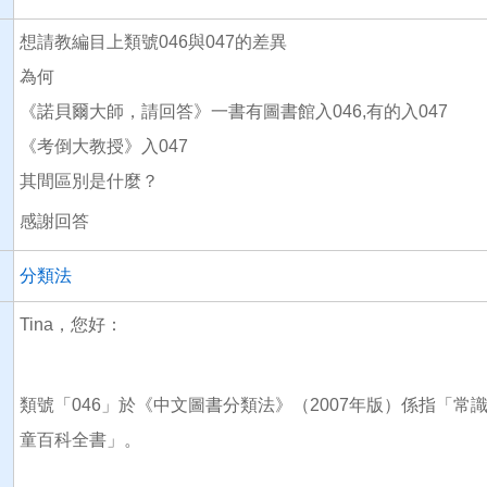
想請教編目上類號046與047的差異
為何
《諾貝爾大師，請回答》一書有圖書館入046,有的入047
《考倒大教授》入047
其間區別是什麼？
感謝回答
分類法
Tina，您好：
類號「046」於《中文圖書分類法》（2007年版）係指「常
童百科全書」。