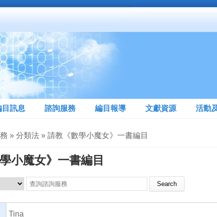
編目訊息
諮詢服務
編目報導
文獻資源
活動
服務 » 分類法 » 請教《數學小魔女》一書編目
學小魔女》一書編目
Search this site
Tina