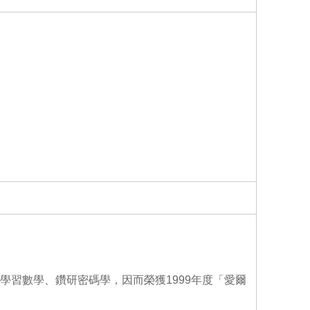
o
o
k
於喜愛學習數學、鑽研密碼學，因而榮獲1999年度「愛爾
。