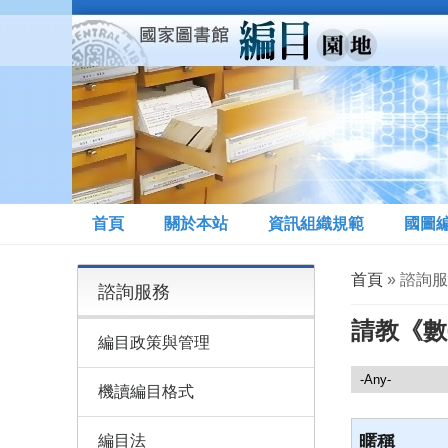
移至主內容
首頁
關於本站
資訊組織規範
國圖
您在這裡
首頁
» 諮詢
諮詢服務
請教《數
編目政策與管理
諮詢服務
機讀編目格式
編目法
暱稱