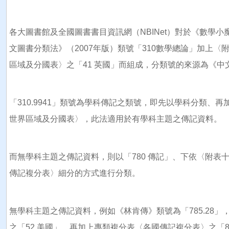
各大圖書館及全國圖書書目資訊網（NBINet）對於《數學小魔
文圖書分類法》（2007年版）類號「310數學總論」加上〈附
區域及分國表〉之「41 英國」而組成，分類號的來源為《中文
「310.9941」類號為學科傳記之類號，即先以學科分類、再
世界區域及分國表〉，此法適用於有學科主題之傳記資料。
而無學科主題之傳記資料，則以「780 傳記」、下依〈附表
傳記複分表〉細分的方式進行分類。
無學科主題之傳記資料，例如《林肯傳》類號為「785.28」，
之「52 美國」、再加上專類複分表〈各國傳記複分表〉之「8