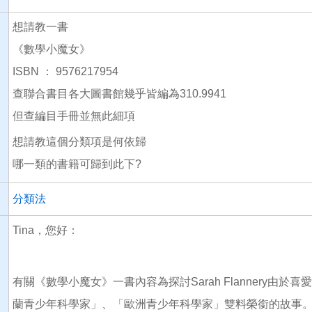
想請教一書
《數學小魔女》
ISBN ： 9576217954
查聯合書目各大圖書館幾乎皆編為310.9941
但查編目手冊並無此細項
想請教這個分類項是何依歸
哪一類的書籍可歸到此下?
分類法
Tina，您好：
有關《數學小魔女》一書內容為探討Sarah Flannery由
蘭青少年科學家」、「歐洲青少年科學家」雙料榮銜的故事