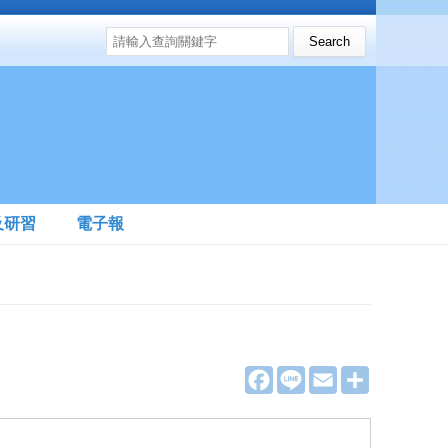
搜尋表單
Search this site
及研習
電子報
F
L
E
分
a
i
m
享
c
n
a
e
e
i
b
l