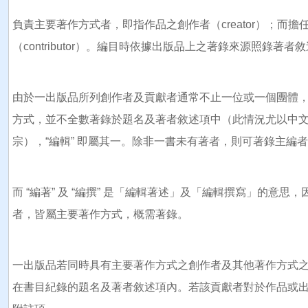
負責主要著作方式者，即指作品之創作者（creator）；而
（contributor）。編目時依據出版品上之著錄來源照錄著者
由於一出版品所列創作者及貢獻者通常不止一位或一個團體
方式，並不全數著錄於題名及著者敘述項中（此情況尤以中
宗），“編輯” 即屬其一。除非一書未有著者，則可著錄主編
而 “編著” 及 “編撰” 是「編輯著述」及「編輯撰寫」的意
者，皆屬主要著作方式，概需著錄。
一出版品若同時具有主要著作方式之創作者及其他著作方式
在書目紀錄的題名及著者敘述項內。若該貢獻者對於作品或