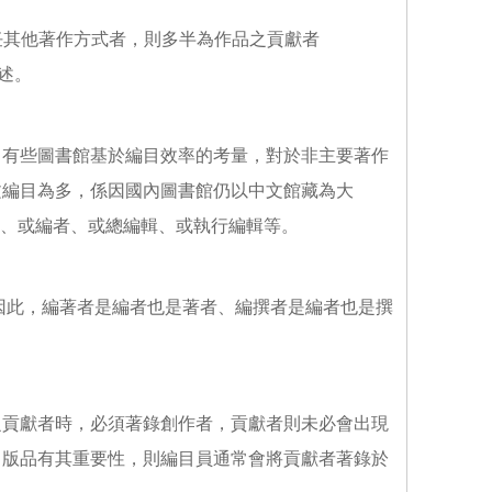
擔任其他著作方式者，則多半為作品之貢獻者
敘述。
，有些圖書館基於編目效率的考量，對於非主要著作
文編目為多，係因國內圖書館仍以中文館藏為大
者、或編者、或總編輯、或執行編輯等。
思，因此，編著者是編者也是著者、編撰者是編者也是撰
之貢獻者時，必須著錄創作者，貢獻者則未必會出現
出版品有其重要性，則編目員通常會將貢獻者著錄於