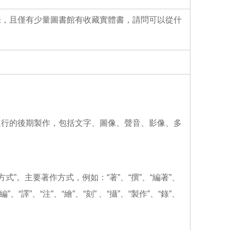
o
o
k
錄，且僅有少量圖書館有收藏實體書，請問可以從什
進行的後期製作，包括文字、圖像、聲音、影像、多
”。主要著作方式，例如：“著”、“撰”、“編著”、
“譯”、“注”、“繪”、“刻” 、“攝”、“製作”、“錄”、