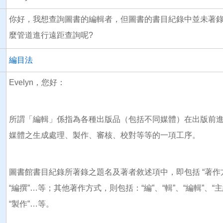
你好，我想查詢圖書的編輯者，但圖書的書目紀錄中並未著
麼管道進行遠距查詢呢?
編目法
Evelyn，您好：
所謂「編輯」係指為各種出版品（包括不同媒體）在出版前
媒體之生成處理、製作、審核、校對等等的一項工序。
圖書館書目紀錄所著錄之題名及著者敘述項中，即包括 “著作方式
“編撰”…等；其他著作方式，則包括：“編”、“輯”、“編輯”、“主編”、
“製作”…等。