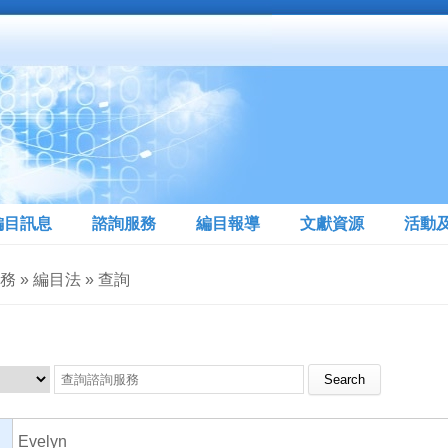
編目訊息
諮詢服務
編目報導
文獻資源
活動
務 » 編目法 » 查詢
Search this site
Evelyn