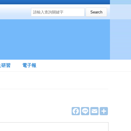
搜尋表單
Search this site
及研習
電子報
F
L
E
分
a
i
m
享
c
n
a
e
e
i
b
l