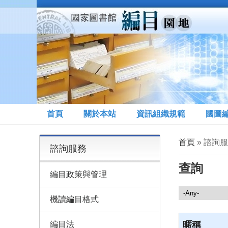
移至主內容
首頁
關於本站
資訊組織規範
國圖
您在這裡
首頁
» 諮詢服
諮詢服務
查詢
編目政策與管理
諮詢服務
機讀編目格式
編目法
暱稱