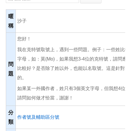
e
e
i
b
l
o
o
暱
k
沙子
稱
您好！
我在克特號取號上，遇到一些問題。例子：一些姓比較
字母，如：莫(Mo)，如果我想3-4位的克特號，請問應
問
比較好？是否除了姓以外，也能以名取號。這是針對華
題
的。
如果某一外國作者，姓只有3個英文字母，但我想4位或
請問如何做才恰當，謝謝！
分
作者號及輔助區分號
類