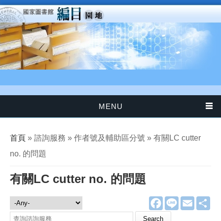
移至主內容
MENU
您在這裡
首頁
» 諮詢服務 » 作者號及輔助區分號 » 有關LC cutter
no. 的問題
有關LC cutter no. 的問題
F
L
E
分
諮詢服務
a
i
m
享
c
n
a
Search this site