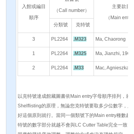
入館或編目
主要款目
（Call number）
順序
（Main entr
分類號
克特號
3
PL2264
.M323
Ma, Chaorong
1
PL2264
.M325
Ma, Jianzhi, 1962
2
PL2264
.M33
Mac, Agnieszka
以克特號達成館藏圖書依Main entry字母順序排列，就
Shelflisting的原理，無論您克特號要取多少位數字，
好這個原則就行。當同一個類號下的Main entry種數越
特號的數字部分就越不會與LC Cutter Table完全一致