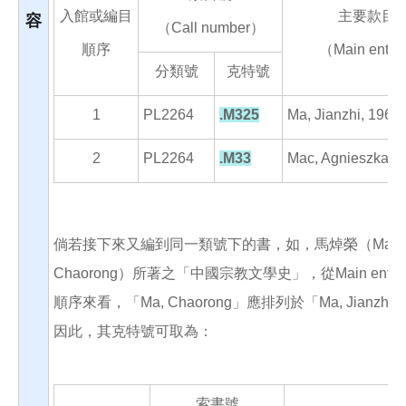
入館或編目
主要款目
容
（Call number）
順序
（Main entr
分類號
克特號
1
PL2264
.M325
Ma, Jianzhi, 1962-
2
PL2264
.M33
Mac, Agnieszka
倘若接下來又編到同一類號下的書，如，馬焯榮（Ma,
Chaorong）所著之「中國宗教文學史」，從Main entr
順序來看，「Ma, Chaorong」應排列於「Ma, Jianzh
因此，其克特號可取為：
索書號