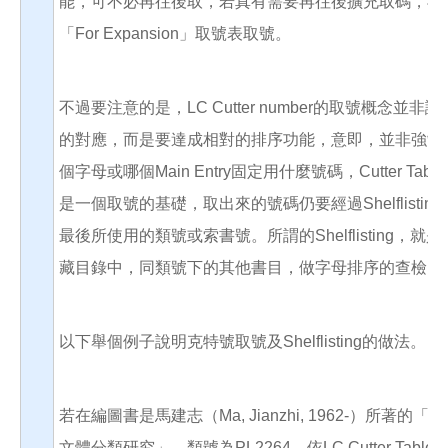
能，可不必再往後取，若真有需要再往後擴充取碼，再
「For Expansion」取號表取號。
不過要注意的是，LC Cutter number的取號概念並非
的對應，而是要達成相對的排序功能，意即，並非強制
個字母或哪個Main Entry固定用什麼號碼，Cutter Tab
是一個取號的基礎，取出來的號碼仍要經過Shelflistin
最後所使用的類號或索書號。所謂的Shelflisting，就
藏目錄中，同類號下的其他書目，做字母排序的查檢。
以下舉個例子說明克特號取號及Shelflisting的做法。
若在編圖書是馬建志（Ma, Jianzhi, 1962-）所著的「
文體分類研究」，類號為PL2264，依LC Cutter Table為