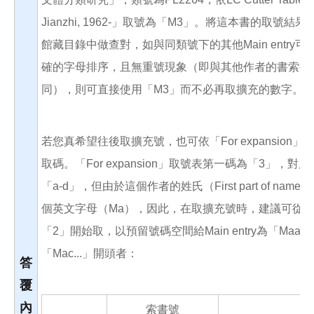
Jianzhi, 1962-」取號為「M3」。將這本書的取號結
館藏目錄中做查對，如與同類號下的其他Main entry可
確的字母排序，且無重號現象（即與其他作者的書索書
同），則可直接使用「M3」而不必再取擴充的數字。
若您真希望往後取擴充號，也可依「For expansion」
取碼。「For expansion」取號表第一碼為「3」，對
「a-d」，但由於這個作者的姓氏（First part of name
個英文字母（Ma），因此，在取擴充號時，建議可從
「2」開始取，以預留號碼空間給Main entry為「Maa..
「Mac...」開頭者：
答
覆
內
索書號