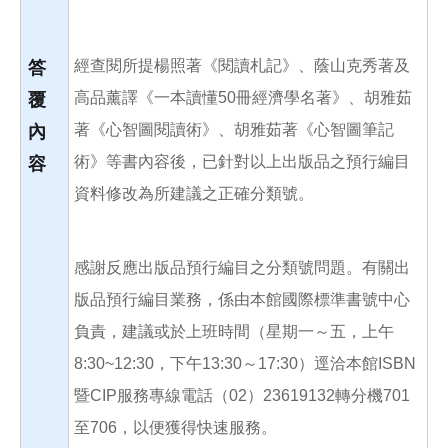
經查閱所提楊照著《閱讀札記》、蔭山克秀著及
答
高品薰譯《一本讀懂50冊經濟學名著》、胡雅茹
覆
著《心智圖閱讀術》、胡雅茹著《心智圖筆記
內
術》等書內容後，已針對以上出版品之預行編目
容
資料修改為所建議之正確分類號。
感謝反應出版品預行編目之分類號問題。有關出
版品預行編目業務，係由本館國際標準書號中心
負責，建議或於上班時間（星期一～五，上午
8:30~12:30，下午13:30～17:30）逕洽本館ISBN
暨CIP服務專線電話（02）23619132轉分機701
至706，以便獲得快速服務。