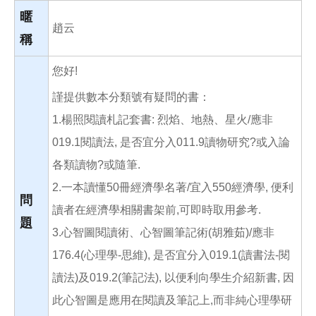
o
o
暱
k
趙云
稱
您好!
謹提供數本分類號有疑問的書：
1.楊照閱讀札記套書: 烈焰、地熱、星火/應非
019.1閱讀法, 是否宜分入011.9讀物研究?或入論
各類讀物?或隨筆.
2.一本讀懂50冊經濟學名著/宜入550經濟學, 便利
問
讀者在經濟學相關書架前,可即時取用參考.
題
3.心智圖閱讀術、心智圖筆記術(胡雅茹)/應非
176.4(心理學-思維), 是否宜分入019.1(讀書法-閱
讀法)及019.2(筆記法), 以便利向學生介紹新書, 因
此心智圖是應用在閱讀及筆記上,而非純心理學研