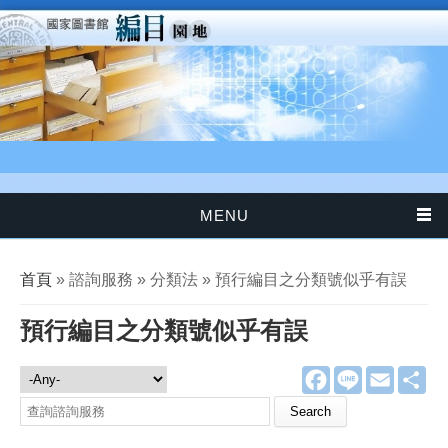
移至主內容
MENU
您在這裡
首頁
» 諮詢服務 » 分類法 » 預行編目之分類號似乎有誤
預行編目之分類號似乎有誤
F
L
E
分
諮詢服務
a
i
m
享
c
n
a
Search this site
e
e
i
b
l