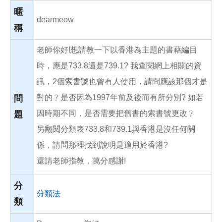
o
o
暱
k
dearmeow
稱
老師你好!想請教一下以香港為主題的書藉編目
時，應是733.8還是739.1? 我查閱網上相關的資
訊，2個索書號也曾有人使用，請問應該那個才是
對的﹖是否因為1997年前及後而有所分別? 如若
問
因時期不同，是否需要把舊書的索書號更改﹖
題
另翻閱分類表733.8和739.1與香港是沒任何關
係，請問那裡找到說明是適用於香港?
還請老師指教，萬分感謝!
分
分類法
類