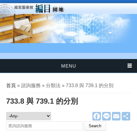
移至主內容
MENU
您在這裡
首頁
» 諮詢服務 » 分類法 » 733.8 與 739.1 的分別
733.8 與 739.1 的分別
F
L
E
分
諮詢服務
a
i
m
享
c
n
a
Search this site
e
e
i
b
l