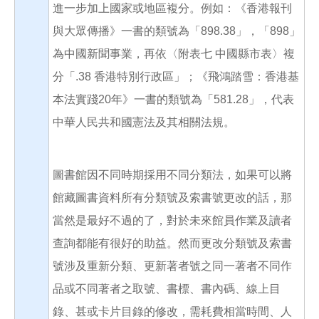
進一步加上國家或地區複分。例如：《香港報刊
與大眾傳播》一書的類號為「898.38」，「898」
為中國新聞事業，再依〈附表七 中國縣市表〉複
分「.38 香港特別行政區」；《飛鴻踏雪：香港基
本法實踐20年》一書的類號為「581.28」，代表
中華人民共和國憲法及其相關法規。
圖書館因不同時期採用不同分類法，如果可以將
館藏圖書資料所有分類號及索書號更改的話，那
當然是最好不過的了，對於未來館員作業及讀者
查詢都能有很好的助益。然而更改分類號及索書
號涉及重新分類、更新著者號之同一著者不同作
品或不同著者之取號、書標、書內碼、線上目
錄、甚或卡片目錄的修改，需耗費相當時間、人