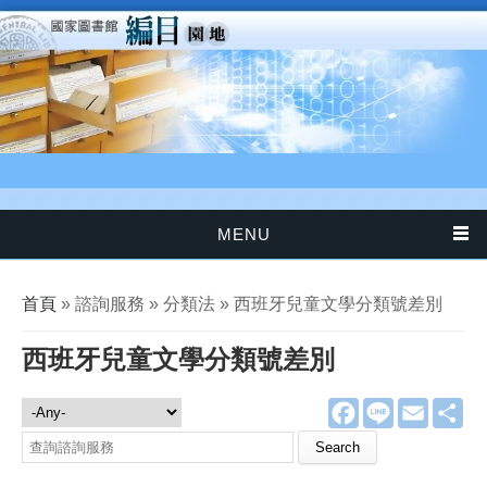
移至主內容
MENU
您在這裡
首頁
» 諮詢服務 » 分類法 » 西班牙兒童文學分類號差別
西班牙兒童文學分類號差別
F
L
E
分
諮詢服務
a
i
m
享
c
n
a
Search this site
e
e
i
b
l