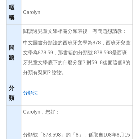
o
o
暱
k
Carolyn
稱
閱讀過兒童文學相關分類表後，有問題想請教：
中文圖書分類法的西班牙文學為878，西班牙兒童
問
文學為878.59，那書籍的分類號 878.598是西班
題
牙兒童文學底下的什麼分類? 對59_8後面這個8的
分類有疑問? 謝謝。
分
分類法
類
Carolyn，您好：
分類號「878.598」的「8」，係取自108年8月15