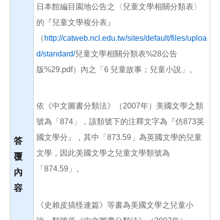
日本館編目園地公告之〈兒童文學相關分類表〉
的『兒童文學複分表』
（
http://catweb.ncl.edu.tw/sites/default/files/uploa
d/standard/
兒童文學相關分類表%28公告
版%29.pdf）內之「6 兒童故事；兒童小說」。
依《中文圖書分類法》（2007年）美國文學之類
號為「874」，該類號下的注釋文字為『仿873英
國文學分』，其中「873.59」為英國文學的兒童
答
文學，因此美國文學之兒童文學類號為
覆
「874.59」。
內
容
《史賴皮搞怪連篇》等書為美國文學之兒童小