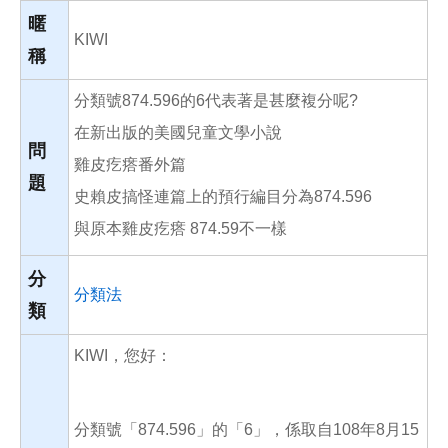
o
o
暱
k
KIWI
稱
分類號874.596的6代表著是甚麼複分呢?
在新出版的美國兒童文學小說
問
雞皮疙瘩番外篇
題
史賴皮搞怪連篇上的預行編目分為874.596
與原本雞皮疙瘩 874.59不一樣
分
分類法
類
KIWI，您好：
分類號「874.596」的「6」，係取自108年8月15