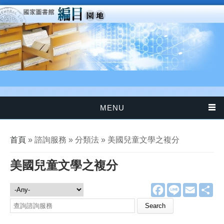
移至主內容
MENU
您在這裡
首頁
» 諮詢服務 » 分類法 » 美國兒童文學之複分
美國兒童文學之複分
F
L
E
分
諮詢服務
a
i
m
享
c
n
a
Search this site
e
e
i
b
l