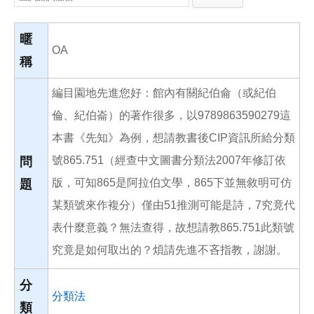
e
e
i
b
l
o
o
暱
k
OA
稱
編目園地先進您好：館內有關紀伯侖（或紀伯
倫、紀伯崙）的著作很多，以9789863590279這
本書《先知》為例，想請教書後CIP資訊所給分類
號865.751（經查中文圖書分類法2007年修訂依
問
版，可知865是阿拉伯文學，865下並無敘明可仿
題
某類號來作複分）僅由51推測可能是詩，7究竟代
表什麼意義？無法查得，故想請教865.751此類號
究竟是如何取出的？煩請先進不吝指教，謝謝。
分
分類法
類