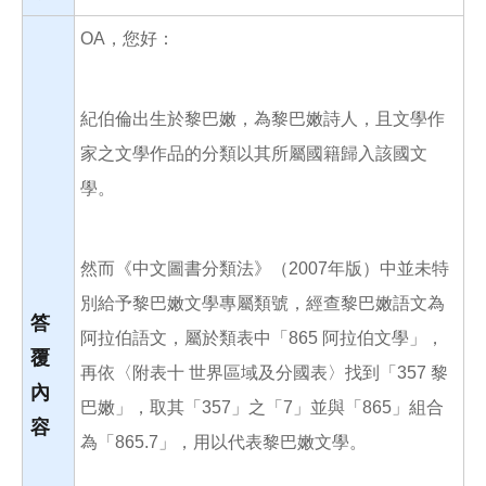
OA，您好：
紀伯倫出生於黎巴嫩，為黎巴嫩詩人，且文學作
家之文學作品的分類以其所屬國籍歸入該國文
學。
然而《中文圖書分類法》（2007年版）中並未特
別給予黎巴嫩文學專屬類號，經查黎巴嫩語文為
答
阿拉伯語文，屬於類表中「865 阿拉伯文學」，
覆
再依〈附表十 世界區域及分國表〉找到「357 黎
內
巴嫩」，取其「357」之「7」並與「865」組合
容
為「865.7」，用以代表黎巴嫩文學。