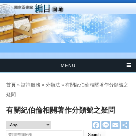
移至主內容
MENU
您在這裡
首頁
» 諮詢服務 » 分類法 » 有關紀伯倫相關著作分類號之
疑問
有關紀伯倫相關著作分類號之疑問
F
L
E
分
諮詢服務
a
i
m
享
c
n
a
Search this site