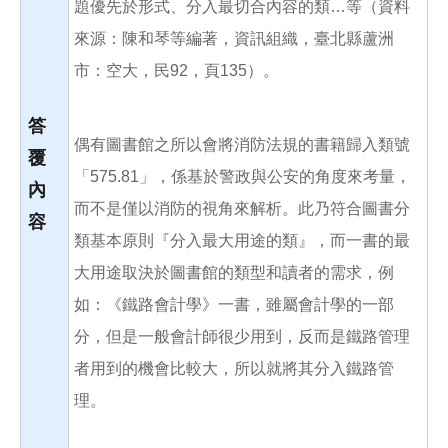
題優先於形式、分入最切合內容的類…等（資料
來源：陳和琴等編著，資訊組織，臺北縣蘆洲
市：空大，民92，頁135）。
答
偶有圖書館之所以會將消防法規的書籍歸入類號
覆
「575.81」，係基於警政與公安的角度來考量，
內
而不是僅以消防的視角來解析。此乃符合圖書分
容
類基本原則『分入最大用途的類』，而一書的最
大用途取決於圖書館的類型和讀者的需求，例
如：《鐵路會計學》一書，雖屬會計學的一部
分，但是一般會計師很少用到，反而是鐵路管理
者用到的機會比較大，所以就將其分入鐵路管
理。