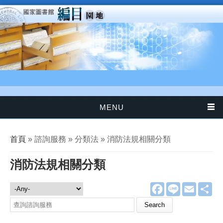
移至主內容
MENU
您在這裡
首頁
» 諮詢服務 » 分類法 » 消防法規相關分類
消防法規相關分類
F
L
E
分
諮詢服務
a
i
m
享
c
n
a
Search this site
e
e
i
b
l