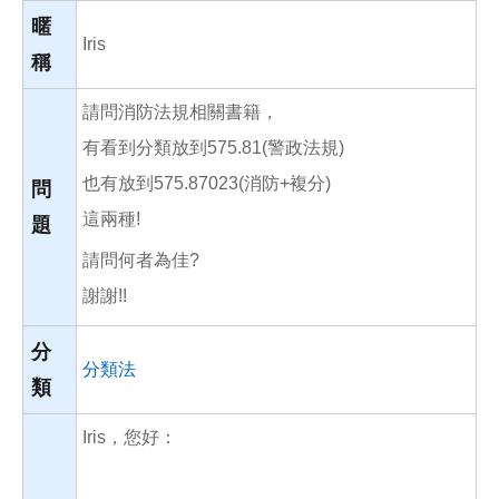
o
o
暱
k
Iris
稱
請問消防法規相關書籍，
有看到分類放到575.81(警政法規)
也有放到575.87023(消防+複分)
問
這兩種!
題
請問何者為佳?
謝謝!!
分
分類法
類
Iris，您好：