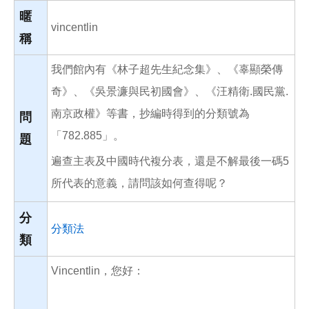
o
o
暱
k
vincentlin
稱
我們館內有《林子超先生紀念集》、《辜顯榮傳
奇》、《吳景濂與民初國會》、《汪精衛.國民黨.
南京政權》等書，抄編時得到的分類號為
問
「782.885」。
題
遍查主表及中國時代複分表，還是不解最後一碼5
所代表的意義，請問該如何查得呢？
分
分類法
類
Vincentlin，您好：