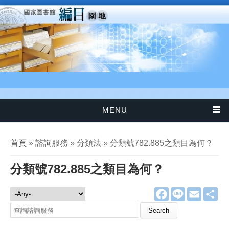
移至主內容
MENU
您在這裡
首頁
» 諮詢服務 » 分類法 » 分類號782.885之類目為何？
分類號782.885之類目為何？
F
L
E
分
諮詢服務
a
i
m
享
c
n
a
Search this site
e
e
i
b
l