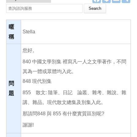
a
i
m
享
c
n
a
Search this site
e
e
i
b
l
o
o
暱
k
Stella
稱
您好。
840 中國文學別集 裡寫凡一人之文學著作，不問
其為一體或眾體均入此。
848 現代別集
問
855 散文: 隨筆、日記 論叢、雜考、雜說、雜
題
講、雜品。現代散文總集及別集入此。
那請問848 與 855 有什麼實質區別呢?
謝謝!