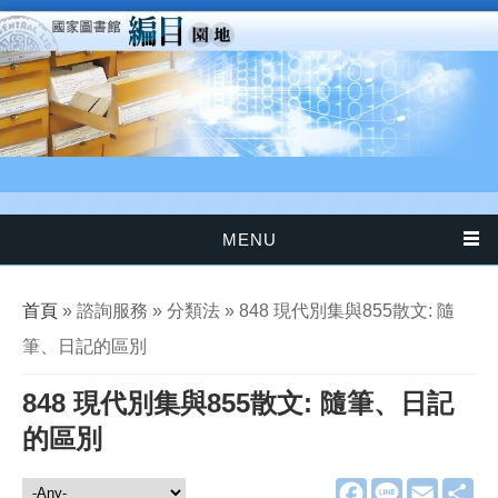
移至主內容
MENU
您在這裡
首頁
» 諮詢服務 » 分類法 » 848 現代別集與855散文: 隨
筆、日記的區別
848 現代別集與855散文: 隨筆、日記
的區別
F
L
E
分
諮詢服務