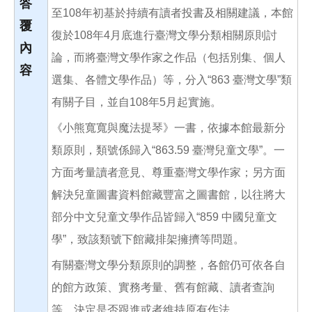
答
至108年初基於持續有讀者投書及相關建議，本館
覆
復於108年4月底進行臺灣文學分類相關原則討
內
論，而將臺灣文學作家之作品（包括別集、個人
容
選集、各體文學作品）等，分入“863 臺灣文學”類
有關子目，並自108年5月起實施。
《小熊寬寬與魔法提琴》一書，依據本館最新分
類原則，類號係歸入“863.59 臺灣兒童文學”。一
方面考量讀者意見、尊重臺灣文學作家；另方面
解決兒童圖書資料館藏豐富之圖書館，以往將大
部分中文兒童文學作品皆歸入“859 中國兒童文
學”，致該類號下館藏排架擁擠等問題。
有關臺灣文學分類原則的調整，各館仍可依各自
的館方政策、實務考量、舊有館藏、讀者查詢
等，決定是否跟進或者維持原有作法。