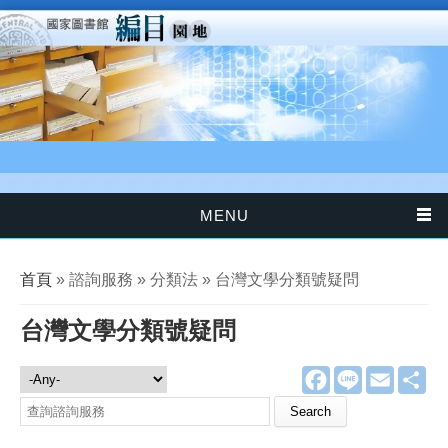
移至主內容
MENU
您在這裡
首頁
» 諮詢服務 » 分類法 » 台灣文學分類號疑問
台灣文學分類號疑問
F
L
E
分
諮詢服務
a
i
m
享
c
n
a
Search this site
e
e
i
b
l