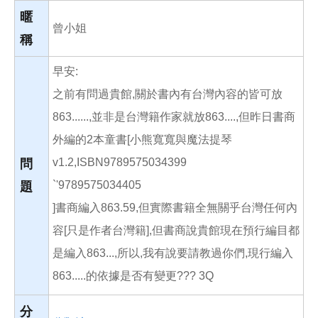
o
o
暱
k
曾小姐
稱
早安:
之前有問過貴館,關於書內有台灣內容的皆可放
863......,並非是台灣籍作家就放863....,但昨日書商
外編的2本童書[小熊寬寬與魔法提琴
v1.2,ISBN9789575034399
問
`'9789575034405
題
]書商編入863.59,但實際書籍全無關乎台灣任何內
容[只是作者台灣籍],但書商說貴館現在預行編目都
是編入863...,所以,我有說要請教過你們,現行編入
863.....的依據是否有變更??? 3Q
分