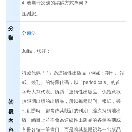
4. 卷期冊次號的編碼方式為何？
謝謝您。
分
分類法
類
Julia，您好：
特藏代碼「P」為連續性出版品（例如：期刊、報
紙、叢刊）的特藏代碼，以「periodicals」的首
字母大寫代表。所謂「連續性出版品」係指意欲
無限期出版的出版品，所以每種期刊、報紙，叢
答
刊創辦時，都會依其既訂的刊期、編次持續地出
覆
版。編目上並不會為連續性出版品的各個卷期或
內
各冊各編一筆書目，而是將其整體視為一出版品
容