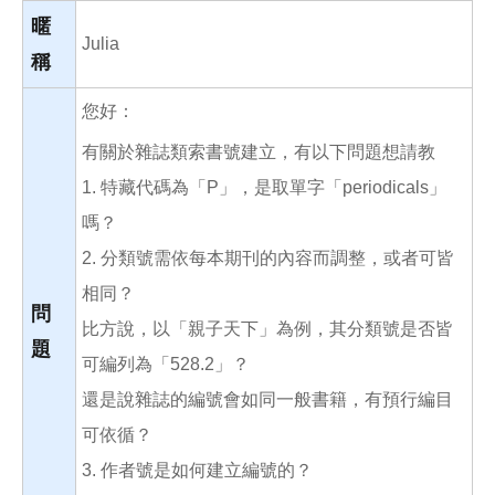
o
o
暱
k
Julia
稱
您好：
有關於雜誌類索書號建立，有以下問題想請教
1. 特藏代碼為「P」，是取單字「periodicals」
嗎？
2. 分類號需依每本期刊的內容而調整，或者可皆
相同？
問
比方說，以「親子天下」為例，其分類號是否皆
題
可編列為「528.2」？
還是說雜誌的編號會如同一般書籍，有預行編目
可依循？
3. 作者號是如何建立編號的？