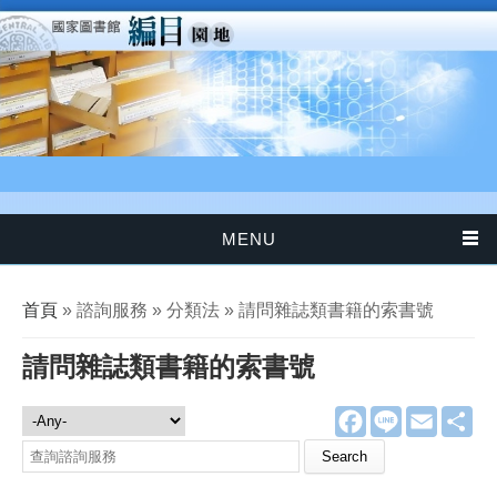
移至主內容
MENU
您在這裡
首頁
» 諮詢服務 » 分類法 » 請問雜誌類書籍的索書號
請問雜誌類書籍的索書號
F
L
E
分
諮詢服務
a
i
m
享
c
n
a
Search this site
e
e
i
b
l