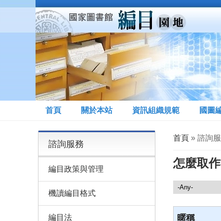
移至主內容
首頁
關於本站
資訊組織規範
國圖
您在這裡
首頁
» 諮詢
諮詢服務
怎麼取作
編目政策與管理
諮詢服務
機讀編目格式
編目法
暱稱