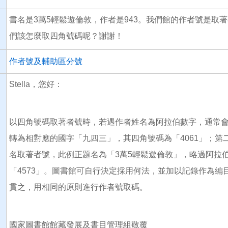
書名是3萬5輕鬆遊倫敦，作者是943。我們館的作者號是取
們該怎麼取四角號碼呢？謝謝！
作者號及輔助區分號
Stella，您好：
以四角號碼取著者號時，若遇作者姓名為阿拉伯數字，通常會
轉為相對應的國字「九四三」，其四角號碼為「4061」；
名取著者號，此例正題名為「3萬5輕鬆遊倫敦」，略過阿拉
「4573」。圖書館可自行決定採用何法，並加以記錄作為
貫之，用相同的原則進行作者號取碼。
國家圖書館館藏發展及書目管理組敬覆