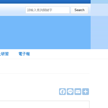
搜尋表單
Search this site
及研習
電子報
F
L
E
分
a
i
m
享
c
n
a
e
e
i
b
l