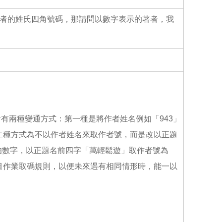
o
o
k
著者的姓氏四角號碼，那請問以數字表示的著者，我
有兩種變通方式：第一種是將作者姓名例如「943」
第二種方式為不以作者姓名來取作者號，而是改以正題
伯數字，以正題名前四字「萬輕鬆遊」取作者號為
編目作業取碼規則，以便未來遇有相同情形時，能一以