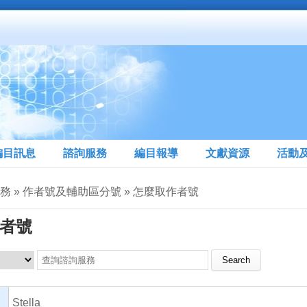
編目訊息
諮詢服務
編目報導
文獻資源
活動
服務 » 作者號及輔助區分號 » 怎麼取作者號
者號
Search this site
Stella