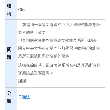
o
o
暱
k
Cleo
稱
目前編到一本論文為國立中央大學學習與教學研
究所的博士論文
但查詢國家圖書館學位論文學校及系所代碼表
國立中央大學的清單內並無學習與教學研究所的
問
系所分類號與系所名稱的著錄
題
這樣在編目時，正確著錄系所名稱及其系所分類
號應該放置哪裡呢？
謝謝！
分
分類法
類