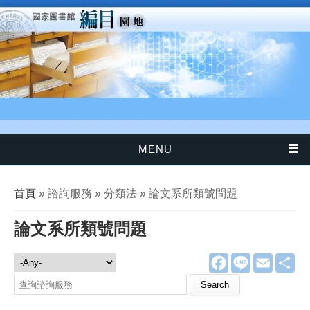
移至主內容
MENU
您在這裡
首頁
» 諮詢服務 » 分類法 » 論文系所類號問題
論文系所類號問題
F
L
E
分
諮詢服務
a
i
m
享
c
n
a
Search this site
e
e
i
b
l