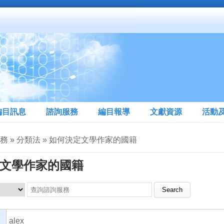
編目訊息
諮詢服務
編目報導
文獻資源
活動
務 » 分類法 » 如何決定文學作家的國籍
文學作家的國籍
Search this site
alex