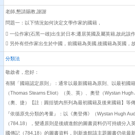
老師,懇請賜教,謝謝
問題一：以下情況如何決定文學作家的國籍，
 一位作家(石黑一雄)出生於日本;遷居英國及屬英籍,故此
 另外有些作家出生於中國，前國籍為美國,後國籍為英國，
分類法
敬啟者，您好：
有關「國籍認定原則」：通常以最新國籍為原則、以最初國
（Thomas Stearns Eliot）（美、英）、奧登（Wystan Hu
（奧、捷）【註：圓括號內所列為最初國籍及後來國籍】等
『依循原先分類的考量』：以《奧登傳》（Wystan Hugh 
（784.18），變通原則是後續進館的圖書資料仍可持續分入英
國傳記（784.18）的圖書資料，則新進館該主題圖書仍依最新