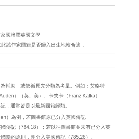
o
o
k
該作家國籍屬英國文學
故此該作家國籍是否歸入出生地較合適，
籍為輔助，或依循原先分類為考量。例如：艾略特
gh Auden）（英、美）、卡夫卡（Franz Kafka）
傳記，通常皆是以最新國籍歸類。
Auden）為例，若圖書館原已分入英國傳記
國傳記（784.18）；若以往圖書館並未有已分入英
國籍的原則，即分入美國傳記（785.28）。