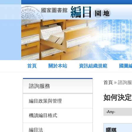
移至主內容
首頁
關於本站
資訊組織規範
國圖
您在這裡
首頁
» 諮詢服
諮詢服務
如何決定
編目政策與管理
諮詢服務
機讀編目格式
編目法
暱稱