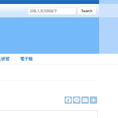
搜尋表單
Search this site
及研習
電子報
F
L
E
分
a
i
m
享
c
n
a
e
e
i
b
l