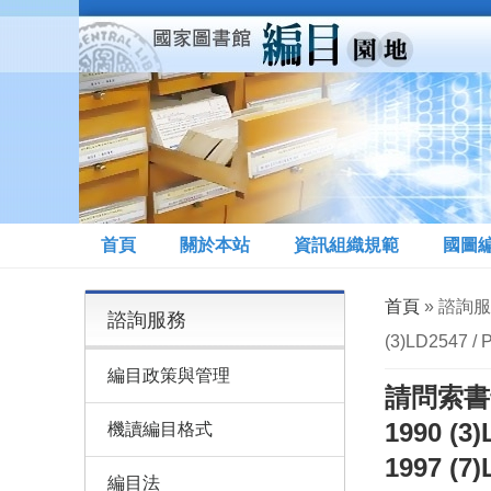
移至主內容
首頁
關於本站
資訊組織規範
國圖
您在這裡
首頁
» 諮詢服務
諮詢服務
(3)LD2547 / 
編目政策與管理
請問索書號如
1990 (3)
機讀編目格式
1997 (7)
編目法