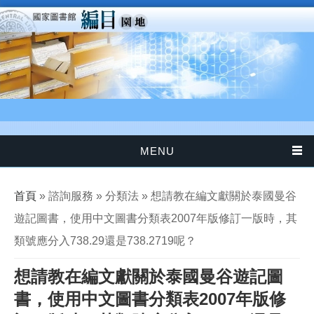
移至主內容
MENU
您在這裡
首頁
» 諮詢服務 » 分類法 » 想請教在編文獻關於泰國曼谷
遊記圖書，使用中文圖書分類表2007年版修訂一版時，其
類號應分入738.29還是738.2719呢？
想請教在編文獻關於泰國曼谷遊記圖
書，使用中文圖書分類表2007年版修