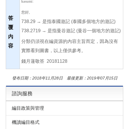
kasumi:
您好,
答
738.29 → 是指泰國遊記 (泰國多個地方的遊記)
覆
738.2719 → 是指曼谷遊記 (曼谷一個地方的遊記)
內
分類仍須視在編資源的內容主旨而定，因為沒有
容
實際看到圖書，以上僅供參考。
錢月蓮敬答 20181128
發布日期：2018年11月28日 最後更新：2019年07月15日
諮詢服務
編目政策與管理
機讀編目格式