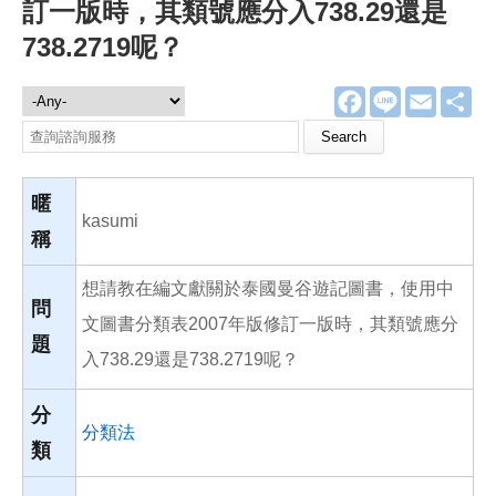
訂一版時，其類號應分入738.29還是
738.2719呢？
F
L
E
分
諮詢服務
a
i
m
享
c
n
a
Search this site
e
e
i
b
l
o
o
暱
k
kasumi
稱
想請教在編文獻關於泰國曼谷遊記圖書，使用中
問
文圖書分類表2007年版修訂一版時，其類號應分
題
入738.29還是738.2719呢？
分
分類法
類