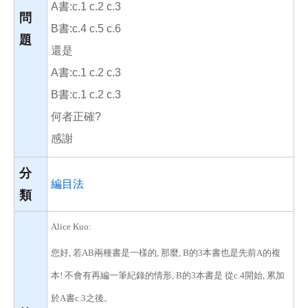
A書:c.1 c.2 c.3
問
B書:c.4 c.5 c.6
題
還是
A書:c.1 c.2 c.3
B書:c.1 c.2 c.3
何者正確?
感謝
分
編目法
類
Alice Kuo:
您好, 若AB兩種書是一樣的, 那麼, B的3本書也是先前A的複
本! 不會有再編一筆紀錄的情形, B的3本書是 從c.4開始, 累加
於A書c.3之後。