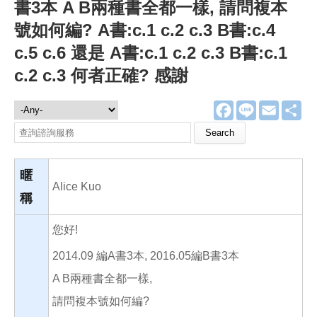
書3本 A B兩種書全都一樣, 請問複本
號如何編? A書:c.1 c.2 c.3 B書:c.4
c.5 c.6 還是 A書:c.1 c.2 c.3 B書:c.1
c.2 c.3 何者正確? 感謝
F
L
E
分
諮詢服務
a
i
m
享
c
n
a
Search this site
e
e
i
b
l
o
o
暱
k
Alice Kuo
稱
您好!
2014.09 編A書3本, 2016.05編B書3本
A B兩種書全都一樣,
請問複本號如何編?