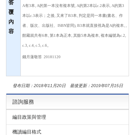
答
A有3本, A的第一本沒有複本號, A的第2本以c.2表示, A的第3
覆
本以c.3表示；之後, 又來了B3本, 判定是同一本書(書名、作
內
者、版次、出版社、ISBN皆同), B3本就直接視為是A的複本, ,
容
館藏就共有6本, 第1本為正本, 其餘5本為複本, 複本編號為c.2,
c.3, c.4, c.5, c.6。
錢月蓮敬答 20181120
發布日期：2018年11月20日 最後更新：2019年07月15日
諮詢服務
編目政策與管理
機讀編目格式