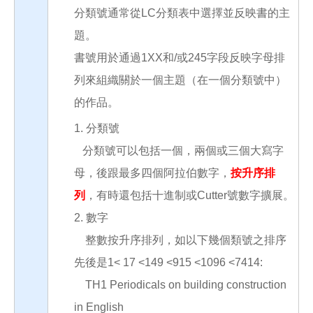
分類號通常從LC分類表中選擇並反映書的主
題。
書號用於通過1XX和/或245字段反映字母排
列來組織關於一個主題（在一個分類號中）
的作品。
1. 分類號
分類號可以包括一個，兩個或三個大寫字
母，後跟最多四個阿拉伯數字，
按升序排
列
，有時還包括十進制或Cutter號數字擴展。
2. 數字
整數按升序排列，如以下幾個類號之排序
先後是1< 17 <149 <915 <1096 <7414:
TH1 Periodicals on building construction
in English