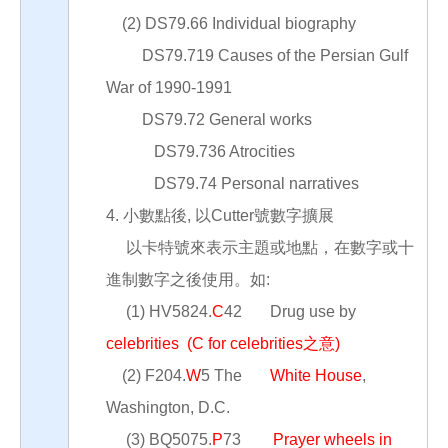
(2) DS79.66 Individual biography
DS79.719 Causes of the Persian Gulf
War of 1990-1991
DS79.72 General works
DS79.736 Atrocities
DS79.74 Personal narratives
4. 小數點後, 以Cutter號數字擴展
以卡特號來表示主題或地點，在數字或十
進制數字之後使用。如:
(1) HV5824.
C
42 Drug use by
celebrities
(C for celebrities之意)
(2) F204.
W
5 The
White House
,
Washington, D.C.
(3) BQ5075.
P
73
Prayer wheels in