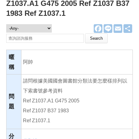
Z1037.A1 G475 2005 Ref Z1037 B37
1983 Ref Z1037.1
F
L
E
分
諮詢服務
a
i
m
享
c
n
a
Search this site
e
e
i
b
l
o
o
暱
k
阿帥
稱
請問根據美國國會圖書館分類法要怎麼樣排列以
下索書號參考資料
問
Ref Z1037.A1 G475 2005
題
Ref Z1037 B37 1983
Ref Z1037.1
分