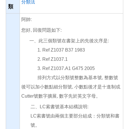
分類法
類
阿帥:
您好, 回復問題如下:
一、此三個類號在書架上的先後次序是:
1. Ref Z1037 B37 1983
2. Ref Z1037.1
3. Ref Z1037.A1 G475 2005
排列方式以分類號整數為基本號, 整數號
後可以加小數點細分類號, 小數點後才是十進制或
Cutter號數字擴展, 數字先於英文字母。
二、LC索書號基本結構說明:
LC索書號由兩個主要部分組成：分類號和書
號。