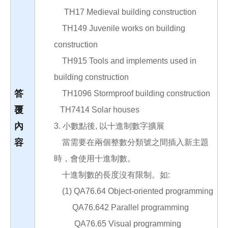
TH17 Medieval building construction
TH149 Juvenile works on building
construction
TH915 Tools and implements used in
building construction
答
TH1096 Stormproof building construction
覆
TH7414 Solar houses
內
3. 小數點後, 以十進制數字擴展
容
當需要在兩個整數分類號之間插入新主題
時，會使用十進制數。
十進制數的長度沒有限制。如:
(1) QA76.64 Object-oriented programming
QA76.642 Parallel programming
QA76.65 Visual programming