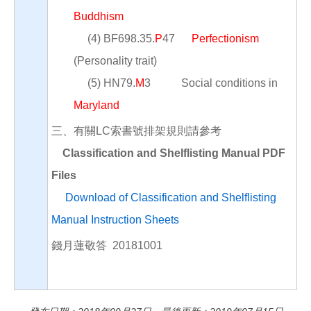
Buddhism
(4) BF698.35.
P
47
Perfectionism
(Personality trait)
(5) HN79.
M
3 Social conditions in
Maryland
三、有關LC索書號排架規則請參考
Classification and Shelflisting Manual PDF
Files
Download of Classification and Shelflisting
Manual Instruction Sheets
錢月蓮敬答 20181001