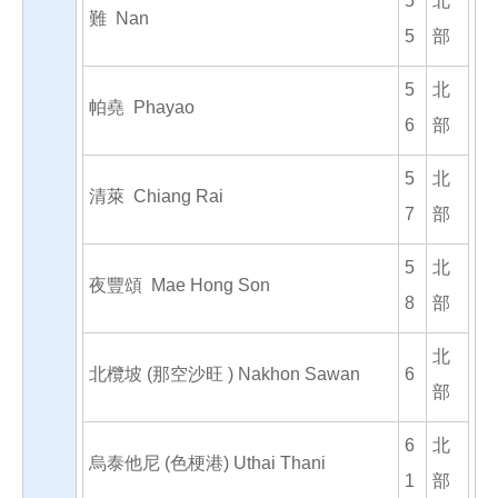
5
北
難 Nan
5
部
5
北
帕堯 Phayao
6
部
5
北
清萊 Chiang Rai
7
部
5
北
夜豐頌 Mae Hong Son
8
部
北
北欖坡 (那空沙旺 ) Nakhon Sawan
6
部
6
北
烏泰他尼 (色梗港) Uthai Thani
1
部