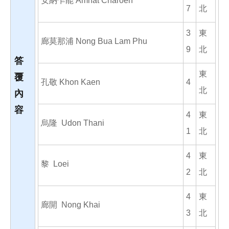
安納乍能 Amnat Charoen
7
北
3
東
廊莫那浦 Nong Bua Lam Phu
9
北
答
東
覆
孔敬 Khon Kaen
4
北
內
容
4
東
烏隆 Udon Thani
1
北
4
東
黎 Loei
2
北
4
東
廊開 Nong Khai
3
北