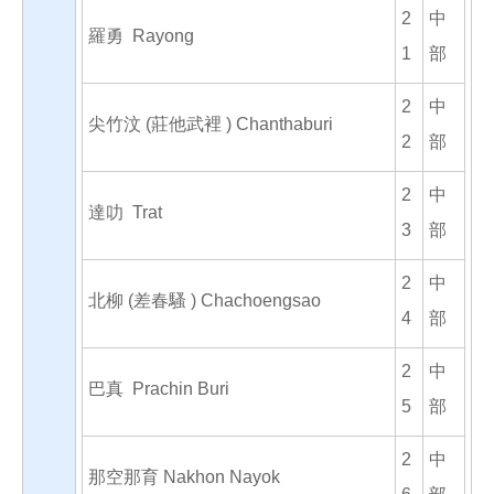
2
中
羅勇 Rayong
1
部
2
中
尖竹汶 (莊他武裡 ) Chanthaburi
2
部
2
中
達叻 Trat
3
部
2
中
北柳 (差春騷 ) Chachoengsao
4
部
2
中
巴真 Prachin Buri
5
部
2
中
那空那育 Nakhon Nayok