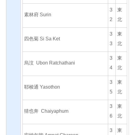
3
東
素林府 Surin
2
北
3
東
四色菊 Si Sa Ket
3
北
3
東
烏汶 Ubon Ratchathani
4
北
3
東
耶梭通 Yasothon
5
北
3
東
猜也奔 Chaiyaphum
6
北
3
東