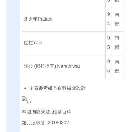
3
部
9
南
北大年Pattani
4
部
9
南
也拉Yala
5
部
9
南
陶公 (那拉提瓦) Narathiwat
6
部
本表參考維基百科編號設計
本圖擷取來源: 維基百科
錢月蓮敬答 20180802