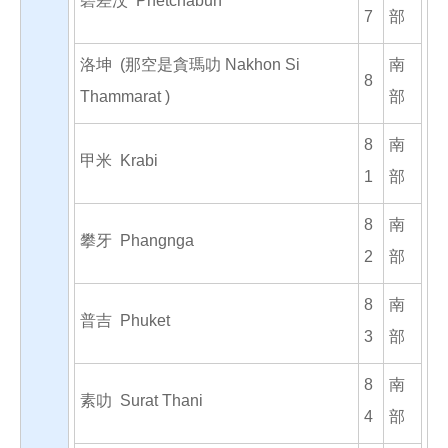
碧差汶 Phetchabun
7
部
洛坤 (那空是貪瑪叻 Nakhon Si
南
8
Thammarat )
部
8
南
甲米 Krabi
1
部
8
南
攀牙 Phangnga
2
部
8
南
普吉 Phuket
3
部
8
南
素叻 Surat Thani
4
部