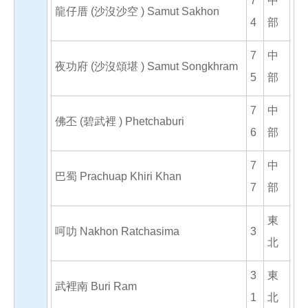
7
中
龍仔厝 (沙沒沙空 ) Samut Sakhon
4
部
7
中
夜功府 (沙沒頌堪 ) Samut Songkhram
5
部
7
中
佛丕 (碧武裡 ) Phetchaburi
6
部
7
中
巴蜀 Prachuap Khiri Khan
7
部
東
呵叻 Nakhon Ratchasima
3
北
3
東
武裡南 Buri Ram
1
北