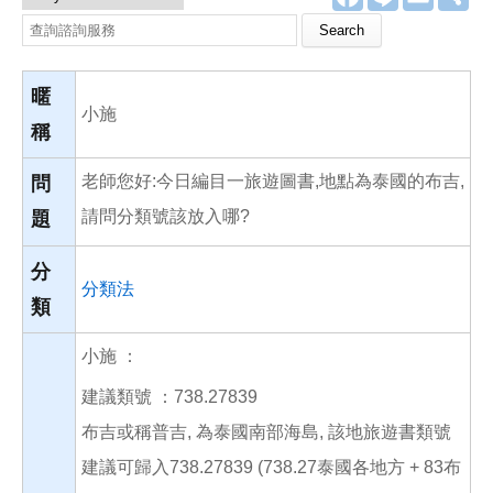
a
i
m
享
c
n
a
Search this site
e
e
i
b
l
o
o
暱
k
小施
稱
老師您好:今日編目一旅遊圖書,地點為泰國的布吉,
問
請問分類號該放入哪?
題
分
分類法
類
小施 ：
建議類號 ：738.27839
布吉或稱普吉, 為泰國南部海島, 該地旅遊書類號
建議可歸入738.27839 (738.27泰國各地方 + 83布