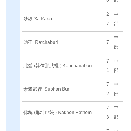
6
部
2
中
沙繳 Sa Kaeo
7
部
中
叻丕 Ratchaburi
7
部
7
中
北碧 (幹乍那武裡 ) Kanchanaburi
1
部
7
中
素攀武裡 Suphan Buri
2
部
7
中
佛統 (那坤巴統 ) Nakhon Pathom
3
部