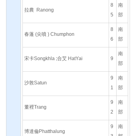
8
南
拉農 Ranong
5
部
8
南
春蓬 (尖噴 ) Chumphon
6
部
南
宋卡Songkhla ;合艾 HatYai
9
部
9
南
沙敦Satun
1
部
9
南
董裡Trang
2
部
9
南
博達倫Phatthalung