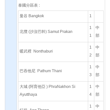
泰國分區表 :
曼谷 Bangkok
1
1
中
北攬 (沙沒巴幹) Samut Prakan
1
部
1
中
暖武裡 Nonthaburi
2
部
1
中
巴吞他尼 Pathum Thani
3
部
大城 (阿育他亞 ) PhraNakhon Si
1
中
Ayutthaya
4
部
1
中