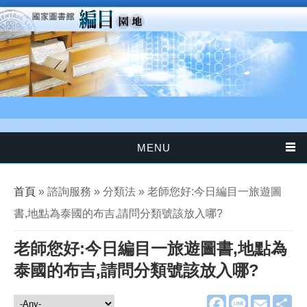
移至主內容
MENU
您在這裡
首頁
» 諮詢服務 » 分類法 » 老師您好:今日編目一旅遊圖
書,地點為泰國的布吉,請問分類號該放入哪?
老師您好:今日編目一旅遊圖書,地點為
泰國的布吉,請問分類號該放入哪?
F
L
E
分
諮詢服務