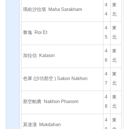
4
東
瑪哈沙拉堪 Maha Sarakham
4
北
4
東
黎逸 Roi Et
5
北
4
東
加拉信 Kalasin
6
北
4
東
色軍 (沙功那空 ) Sakon Nakhon
7
北
4
東
那空帕農 Nakhon Phanom
8
北
4
東
莫達漢 Mukdahan