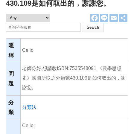
430.109是如何取出的，謝謝您。
F
L
E
分
諮詢服務
a
i
m
享
c
n
a
Search this site
e
e
i
b
l
o
o
暱
k
Celio
稱
老師你好,想請教ISBN:7535548091 《農學思想
問
史》國圖所取之分類號430.109是如何取出的，謝
題
謝您。
分
分類法
類
Celio: