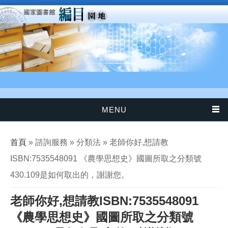
移至主內容
MENU
您在這裡
首頁
» 諮詢服務 » 分類法 » 老師你好,想請教
ISBN:7535548091 《農學思想史》國圖所取之分類號
430.109是如何取出的，謝謝您。
老師你好,想請教ISBN:7535548091
《農學思想史》國圖所取之分類號