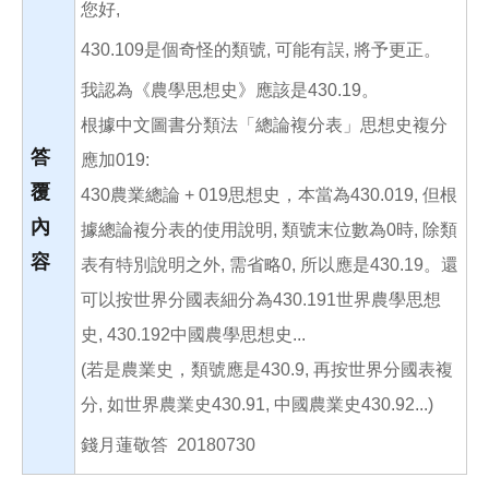
您好,
430.109是個奇怪的類號, 可能有誤, 將予更正。
我認為《農學思想史》應該是430.19。
根據中文圖書分類法「總論複分表」思想史複分
答
應加019:
覆
430農業總論 + 019思想史，本當為430.019, 但根
內
據總論複分表的使用說明, 類號末位數為0時, 除類
容
表有特別說明之外, 需省略0, 所以應是430.19。還
可以按世界分國表細分為430.191世界農學思想
史, 430.192中國農學思想史...
(若是農業史，類號應是430.9, 再按世界分國表複
分, 如世界農業史430.91, 中國農業史430.92...)
錢月蓮敬答 20180730