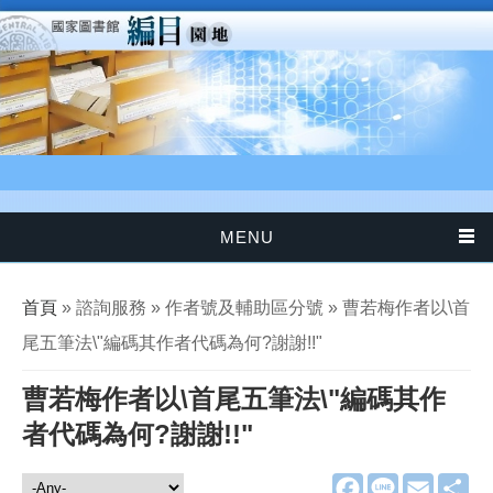
移至主內容
MENU
您在這裡
首頁
» 諮詢服務 » 作者號及輔助區分號 » 曹若梅作者以\首
尾五筆法\"編碼其作者代碼為何?謝謝!!"
曹若梅作者以\首尾五筆法\"編碼其作
者代碼為何?謝謝!!"
F
L
E
分
諮詢服務