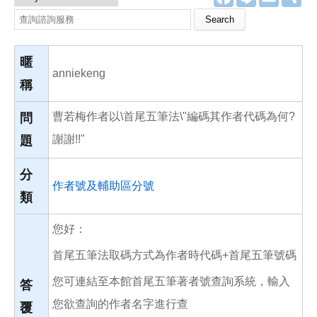
a
i
m
享
c
n
a
Search this site
e
e
i
b
l
o
o
暱
k
anniekeng
稱
曹若梅作者以\首尾五筆法\"編碼其作者代碼為何?
問
謝謝!!"
題
分
作者號及輔助區分號
類
您好：
首尾五筆法取碼方式為作者時代碼+首尾五筆號碼
您可連結至本館首尾五筆著者號查詢系統，輸入
答
您欲查詢的作者名字進行查
覆