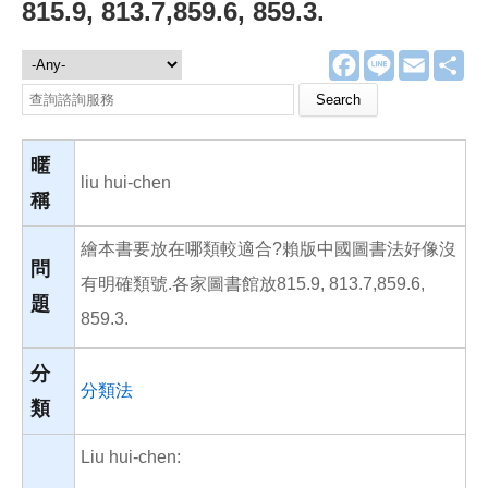
815.9, 813.7,859.6, 859.3.
F
L
E
分
諮詢服務
a
i
m
享
c
n
a
Search this site
e
e
i
b
l
o
o
暱
k
liu hui-chen
稱
繪本書要放在哪類較適合?賴版中國圖書法好像沒
問
有明確類號.各家圖書館放815.9, 813.7,859.6,
題
859.3.
分
分類法
類
Liu hui-chen: