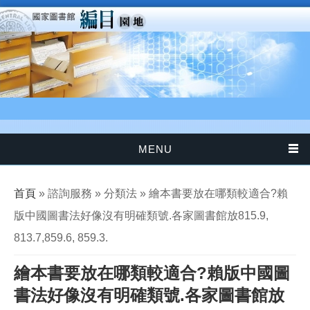
移至主內容
MENU
您在這裡
首頁
» 諮詢服務 » 分類法 » 繪本書要放在哪類較適合?賴
版中國圖書法好像沒有明確類號.各家圖書館放815.9,
813.7,859.6, 859.3.
繪本書要放在哪類較適合?賴版中國圖
書法好像沒有明確類號.各家圖書館放