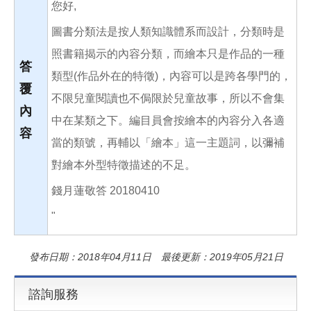
您好,
圖書分類法是按人類知識體系而設計，分類時是
照書籍揭示的內容分類，而繪本只是作品的一種
答
類型(作品外在的特徵)，內容可以是跨各學門的，
覆
不限兒童閱讀也不侷限於兒童故事，所以不會集
內
中在某類之下。編目員會按繪本的內容分入各適
容
當的類號，再輔以「繪本」這一主題詞，以彌補
對繪本外型特徵描述的不足。
錢月蓮敬答 20180410
"
發布日期：2018年04月11日 最後更新：2019年05月21日
諮詢服務