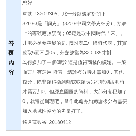
您好,
單就「820.9305」此一分類號解析如下:
820.93是「詞史」 (820.9中國文學史細分)，類表
上的專號應無疑問；05應是取中國時代「宋」。
答
此處必須要釋疑的是: 按附表二中國時代表，其實
覆
應取5而不是05，分類號當為820.935才對
。
內
為何多加了一個0呢? 這是值得商榷的議題。一般
容
而言只有運用 附表一總論複分時才需加0，其他
複分，除非類碼衝到類號或類表另有特別說明時
才需要加0。但經查國圖的資料，大部分都已加了
0，就遵從辦理吧，當作此處亦如總論複分有需要
加入地域性複分的考量好了。
錢月蓮敬答 20180412