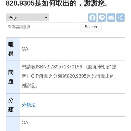
820.9305是如何取出的，謝謝您。
F
L
E
分
諮詢服務
a
i
m
享
c
n
a
Search this site
e
e
i
b
l
o
o
暱
k
OA
稱
想請教ISBN:9789571370156 《聽見宋朝好聲
問
音》CIP所取之分類號820.9305是如何取出的，
題
謝謝您。
分
分類法
類
OA: