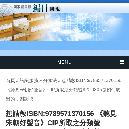
移至主內容
MENU
您在這裡
首頁
» 諮詢服務 » 分類法 » 想請教ISBN:9789571370156
《聽見宋朝好聲音》CIP所取之分類號820.9305是如何取
出的，謝謝您。
想請教ISBN:9789571370156 《聽見
宋朝好聲音》CIP所取之分類號