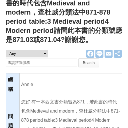
書的時代包含Medieval and
modern，查杜威分類法中871-878
period table:3 Medieval period4
Modern period請問此本書的分類號應
是871.03或871.04?謝謝您。
F
L
E
分
諮詢服務
a
i
m
享
c
n
a
Search this site
e
e
i
b
l
o
o
暱
k
Annie
稱
您好:有一本西文書分類號為871，若此書的時代
包含Medieval and modern，查杜威分類法中871-
問
878 period table:3 Medieval period4 Modern
題