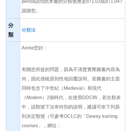
period請問此本書的分類號應是871.03或871.04?
謝謝您。
分
分類法
類
Annie您好：
有關您所提的問題，因為不清楚實際圖書內容為
何，因此僅能原則性地回覆說明。若圖書的主題
同時包含了中世紀（Medieval）和現代
（Modern）2個時代，在使用DDC時，若在類表
中，該類號下沒有特別的說明，建議可依下列原
則決定類號（可參考OCLC的「Dewey training
courses」，網址：