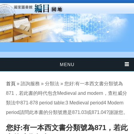
移至主內容
MENU
您在這裡
首頁
» 諮詢服務 » 分類法 » 您好:有一本西文書分類號為
871，若此書的時代包含Medieval and modern，查杜威分
類法中871-878 period table:3 Medieval period4 Modern
period請問此本書的分類號應是871.03或871.04?謝謝您。
您好:有一本西文書分類號為871，若此