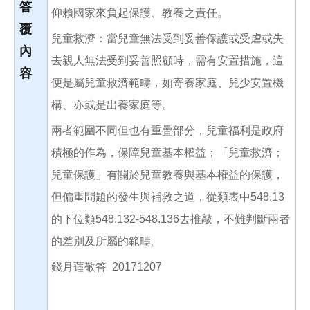
答
仰賴國家來負起保護、教養之責任。
覆
兒童救濟：當兒童無法受到妥善保護或受虐或失
內
去親人無法受到妥善照顧時，需有安置措施，這
容
便是屬兒童救濟範疇，如寄養家庭、兒少安置機
構、亦或是出養家庭等。
兩者範圍不同但也有重疊部分，兒童福利是政府
積極的作為，保障兒童基本權益；「兒童救濟；
兒童保護」有關於兒童教養與基本權益的保護，
但偏重問題的發生與補救之道，從類表中548.13
的下位類548.132-548.136去推敲，不難判斷兩者
的差別及所屬的範疇。
錢月蓮敬答 20171207