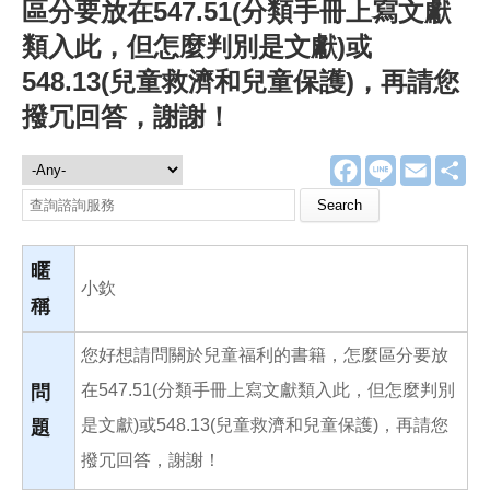
區分要放在547.51(分類手冊上寫文獻
類入此，但怎麼判別是文獻)或
548.13(兒童救濟和兒童保護)，再請您
撥冗回答，謝謝！
F
L
E
分
諮詢服務
a
i
m
享
c
n
a
Search this site
e
e
i
b
l
o
o
暱
k
小欽
稱
您好想請問關於兒童福利的書籍，怎麼區分要放
在547.51(分類手冊上寫文獻類入此，但怎麼判別
問
是文獻)或548.13(兒童救濟和兒童保護)，再請您
題
撥冗回答，謝謝！