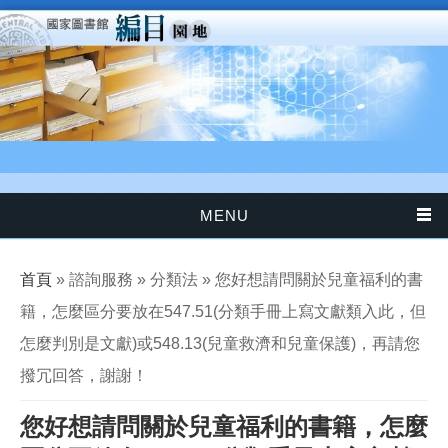
移至主內容
MENU
您在這裡
首頁
» 諮詢服務 » 分類法 » 您好想請問關於兒童福利的書
籍，怎麼區分要放在547.51(分類手冊上寫文獻類入此，但
怎麼判別是文獻)或548.13(兒童救濟和兒童保護)，再請您
撥冗回答，謝謝！
您好想請問關於兒童福利的書籍，怎麼