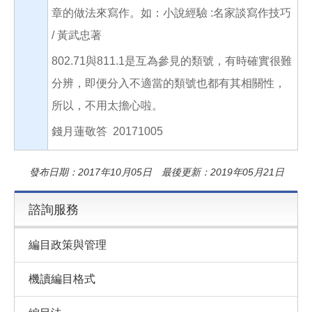
章的做法來寫作。如：小說經驗 :名家談寫作技巧
/ 黃武忠著
802.71與811.1是互為參見的類號，有時確實很難
分辨，即便分入不適當的類號也都有其相關性，
所以，不用太擔心啦。
錢月蓮敬答 20171005
發布日期：2017年10月05日 最後更新：2019年05月21日
諮詢服務
編目政策與管理
機讀編目格式