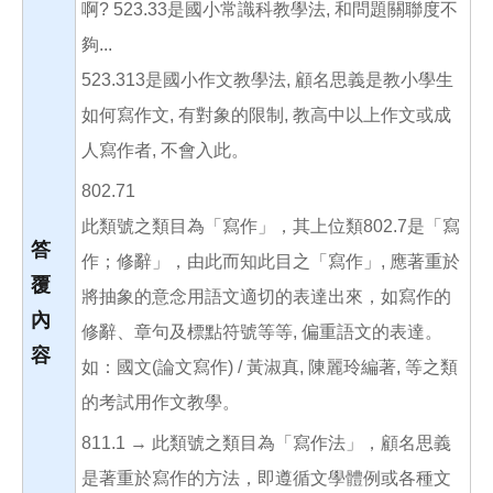
啊? 523.33是國小常識科教學法, 和問題關聯度不
夠...
523.313是國小作文教學法, 顧名思義是教小學生
如何寫作文, 有對象的限制, 教高中以上作文或成
人寫作者, 不會入此。
802.71
此類號之類目為「寫作」，其上位類802.7是「寫
答
作；修辭」，由此而知此目之「寫作」, 應著重於
覆
將抽象的意念用語文適切的表達出來，如寫作的
內
修辭、章句及標點符號等等, 偏重語文的表達。
容
如：國文(論文寫作) / 黃淑真, 陳麗玲編著, 等之類
的考試用作文教學。
811.1 → 此類號之類目為「寫作法」，顧名思義
是著重於寫作的方法，即遵循文學體例或各種文