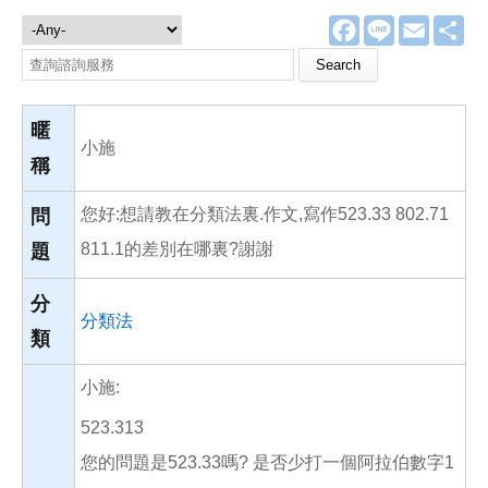
F
L
E
分
諮詢服務
a
i
m
享
c
n
a
Search this site
e
e
i
b
l
o
o
暱
k
小施
稱
您好:想請教在分類法裏.作文,寫作523.33 802.71
問
811.1的差別在哪裏?謝謝
題
分
分類法
類
小施:
523.313
您的問題是523.33嗎? 是否少打一個阿拉伯數字1