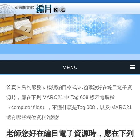
移至主內容
MENU
您在這裡
首頁
» 諮詢服務 » 機讀編目格式 » 老師您好在編目電子資
源時，應在下列 MARC21 中 Tag 008 標示電腦檔
（computer files），不懂什麼是Tag 008，以及 MARC21
還有哪些欄位資料?謝謝
老師您好在編目電子資源時，應在下列