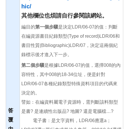
hic/
其他欄位也煩請自行參閱該網站。
編目的
第一個步驟
是決定LDR/06-07的值：判斷
在編資源書目紀錄類型(Type of record)LDR/06和
書目性質(Bibliographic)LDR/07，決定這兩個紀
錄標示後才進入下一步。
第二個步驟
是根據LDR/06-07的值，選擇008的內
容特性，其中008的18-34位址，便是針對
LDR/06-07各種紀錄類型特殊資料項目的代碼來
決定的。
譬如：在編資料屬電子資源時，需判斷該料類型
答
是書? 是連續性出版品? 地圖? 還是電腦檔…?
覆
電子書：是文字資料，LDR/06應選a；