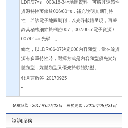
LDR/07=s，008/18-34=地圖資料，可將其連續性
資源特性著錄於006/00=s，補充說明其期刊特
性；若該電子地圖期刊，以光碟載體呈現，再著
錄其稽核細節於欄位007，007/00=c電子資源 /
007/01=o 光碟…。
總之，以LDR/06-07決定008內容類型，當在編資
源有多重特性時，選擇方式是內容類型優先於媒
體類型，媒體類型又優先於載體類型。
錢月蓮敬答 20170925
"
發布日期：2017年09月22日 最後更新：2019年05月21日
諮詢服務