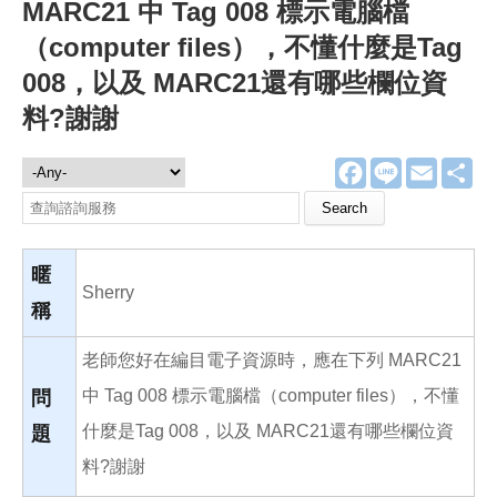
MARC21 中 Tag 008 標示電腦檔
（computer files），不懂什麼是Tag
008，以及 MARC21還有哪些欄位資
料?謝謝
F
L
E
分
諮詢服務
a
i
m
享
c
n
a
Search this site
e
e
i
b
l
o
o
暱
k
Sherry
稱
老師您好在編目電子資源時，應在下列 MARC21
中 Tag 008 標示電腦檔（computer files），不懂
問
什麼是Tag 008，以及 MARC21還有哪些欄位資
題
料?謝謝