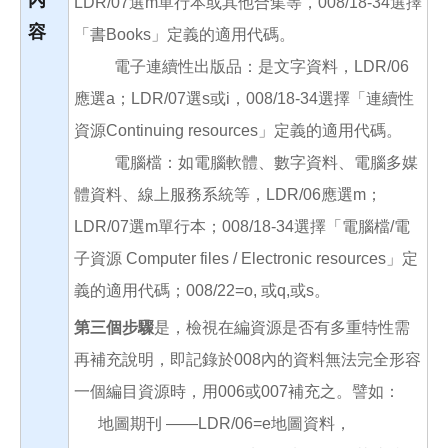
內
LDR/07選m單行本或其他合集等，008/18-34選擇
容
「書Books」定義的適用代碼。
電子連續性出版品：是文字資料，LDR/06
應選a；LDR/07選s或i，008/18-34選擇「連續性
資源Continuing resources」定義的適用代碼。
電腦檔：如電腦軟體、數字資料、電腦多媒
體資料、線上服務系統等，LDR/06應選m；
LDR/07選m單行本；008/18-34選擇「電腦檔/電
子資源 Computer files / Electronic resources」定
義的適用代碼；008/22=o, 或q,或s。
第三個步驟
是，檢視在編資源是否有多重特性需
再補充說明，即記錄於008內的資料無法完全形容
一個編目資源時，用006或007補充之。譬如：
地圖期刊 ——LDR/06=e地圖資料，