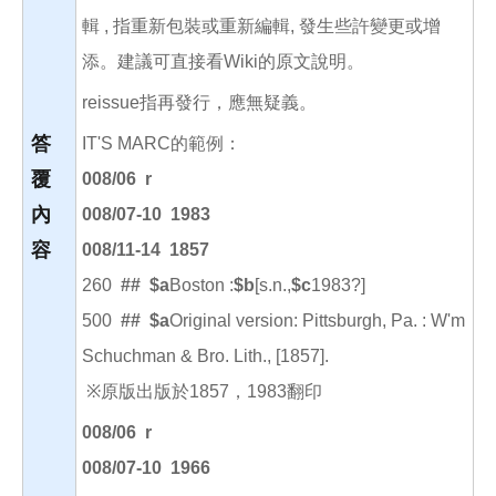
輯 , 指重新包裝或重新編輯, 發生些許變更或增
添。建議可直接看Wiki的
原文
說明。
reissue指再發行，應無疑義。
答
IT'S MARC的範例：
覆
008/06 r
內
008/07-10 1983
容
008/11-14 1857
260
##
$a
Boston :
$b
[s.n.,
$c
1983?]
500
##
$a
Original version: Pittsburgh, Pa. : W'm
Schuchman & Bro. Lith., [1857].
※原版出版於1857，1983翻印
008/06 r
008/07-10 1966