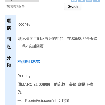
a
i
m
享
c
n
a
Search this site
e
e
i
b
l
o
o
暱
k
Rooney
稱
您好:請問二刷及再版的年代，在008/06都是著錄
問
\r\"嗎? 謝謝回覆"
題
分
機讀編目格式
類
Rooney:
照MARC 21 008/06上的定義
，
著錄r應
是正確
的。
一、Reprint/reissue的中文翻譯