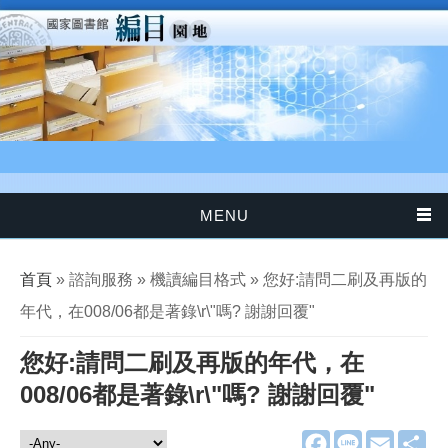
移至主內容
MENU
您在這裡
首頁
» 諮詢服務 » 機讀編目格式 » 您好:請問二刷及再版的
年代，在008/06都是著錄\r\"嗎? 謝謝回覆"
您好:請問二刷及再版的年代，在
008/06都是著錄\r\"嗎? 謝謝回覆"
F
L
E
分
諮詢服務