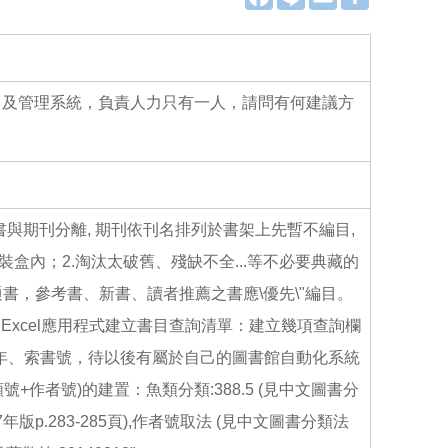
a
i
m
享
c
n
a
e
e
i
b
l
o
o
k
目及管理系統，負責人力只有一人，請問有何建議方
書與期刊分離, 期刊依刊名排列於書架上先暫不編目,
裝盒內；2.淘汰太破舊、殘缺不全...等不必要典藏的
書，參考書、新書、讀者推薦之書應\優先\"編目。
用Excel應用程式建立書目查詢清單：建立幾項查詢欄
版年、索書號，待以後有屬於自己的圖書館自動化系統
類號+作者號)的建置：魚類分類:388.5 (見中文圖書分
7年版p.283-285頁),作者號取法 (見中文圖書分類法