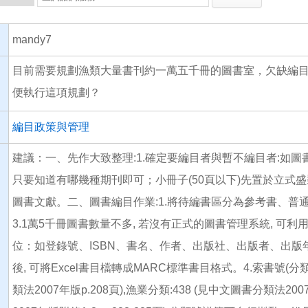
mandy7
目前需要規劃漁類大量書刊約一萬五千冊的圖書室，欠缺編
便執行這項規劃？
編目政策與管理
建議：一、先作大致整理:1.確定要編目者與暫不編目者:如圖
只要知道有哪幾種期刊即可；小冊子(50頁以下)先置於立式盛
圖書文獻。二、圖書編目作業:1.將待編書區分為參考書、普通
3.1萬5千冊圖書數量不多, 若沒有正式的圖書管理系統, 可利
位：如登錄號、ISBN、書名、作者、出版社、出版者、出
後, 可將Excel書目檔轉成MARC標準書目格式。4.索書號(分
類法2007年版p.208頁),漁業分類:438 (見中文圖書分類法200