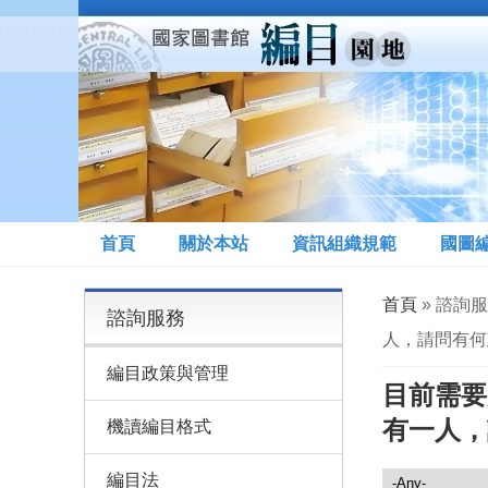
移至主內容
首頁
關於本站
資訊組織規範
國圖
您在這裡
首頁
» 諮詢
諮詢服務
人，請問有何
編目政策與管理
目前需要
有一人，
機讀編目格式
編目法
諮詢服務