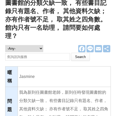
圖書館的分類欠缺一致， 有些書目記
錄只有題名、作者， 其他資料欠缺；
亦有作者號不足， 取其姓之四角數。
館內只有一名助理， 請問要如何處
理？
F
L
E
分
諮詢服務
a
i
m
享
c
n
a
Search this site
e
e
i
b
l
o
o
暱
k
Jasmine
稱
我為新到任圖書館老師，新到任時發現圖書館的
分類欠缺一致， 有些書目記錄只有題名、作者，
問
其他資料欠缺； 亦有作者號不足， 取其姓之四角
題