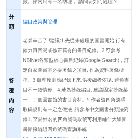
數。館內只有一名助理， 請問要如何處理？
分
編目政策與管理
類
老師辛苦了!!建議:1.先從未處理的圖書開始,行有
餘力再回溯或修正舊有的書目紀錄。2.可參考
NBINet各類型核心書目紀錄(Google Search)，訂
定自家圖書室必要著錄之項目, 作為資料著錄標
準。3.處理原則應紀錄下來,供後繼者依循, 避免書
答
目不一致情形。4.若為抄錄編目, 建議固定抄錄某
覆
一、二個圖書館的書目資料。5.作者號四角號碼
內
取碼規則有一定之做法, 請參考中文圖書分類法附
容
錄1, 至於姓名的四角號碼取號可利用輔仁大學圖
書館採編組四角號碼查詢系統