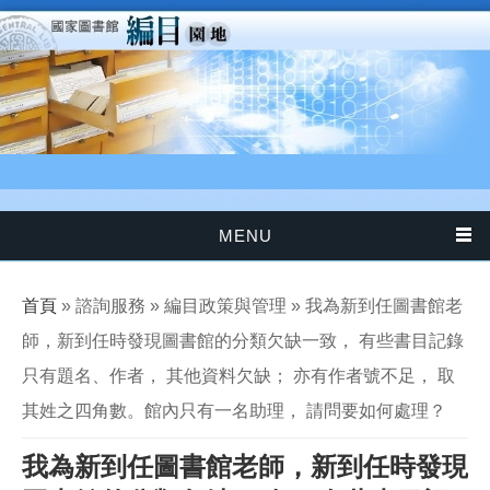
移至主內容
MENU
您在這裡
首頁
» 諮詢服務 » 編目政策與管理 » 我為新到任圖書館老
師，新到任時發現圖書館的分類欠缺一致， 有些書目記錄
只有題名、作者， 其他資料欠缺； 亦有作者號不足， 取
其姓之四角數。館內只有一名助理， 請問要如何處理？
我為新到任圖書館老師，新到任時發現