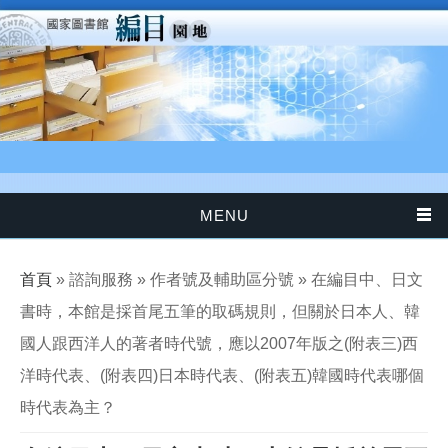
移至主內容
MENU
您在這裡
首頁
» 諮詢服務 » 作者號及輔助區分號 » 在編目中、日文
書時，本館是採首尾五筆的取碼規則，但關於日本人、韓
國人跟西洋人的著者時代號，應以2007年版之(附表三)西
洋時代表、(附表四)日本時代表、(附表五)韓國時代表哪個
時代表為主？