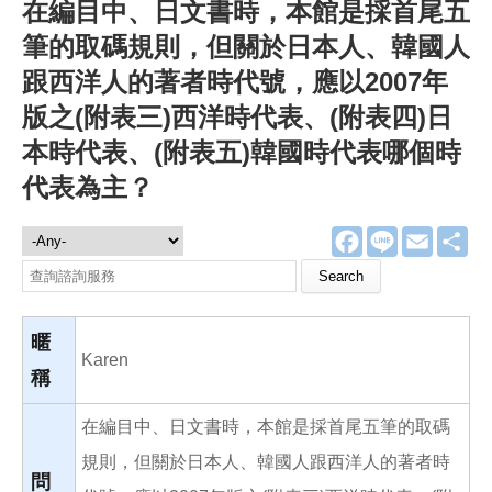
在編目中、日文書時，本館是採首尾五
筆的取碼規則，但關於日本人、韓國人
跟西洋人的著者時代號，應以2007年
版之(附表三)西洋時代表、(附表四)日
本時代表、(附表五)韓國時代表哪個時
代表為主？
F
L
E
分
諮詢服務
a
i
m
享
c
n
a
Search this site
e
e
i
b
l
o
o
暱
k
Karen
稱
在編目中、日文書時，本館是採首尾五筆的取碼
規則，但關於日本人、韓國人跟西洋人的著者時
問