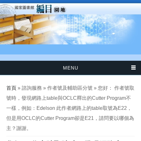
移至主內容
MENU
您在這裡
首頁
» 諮詢服務 » 作者號及輔助區分號 » 您好： 作者號取
號時，發現網路上table與OCLC釋出的Cutter Program不
一樣，例如：Edelson 此作者網路上的table取號為E22，
但是用OCLC的Cutter Program卻是E21，請問要以哪個為
主？謝謝。