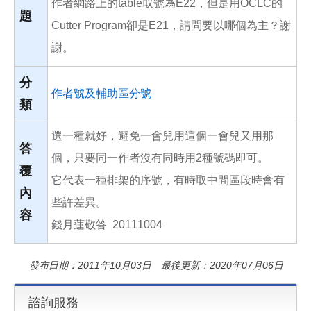
作者網路上的table取號為E22，但是用OCLC的
題
Cutter Program卻是E21，請問要以哪個為主？謝
謝。
分
作者號及輔助區分號
類
選一種就好，避免一會兒用這個一會兒又用那
答
個，只要同一作者沒有同時用2種號碼即可。
覆
它代表一種排架的序號，有時取中間區段時會有
內
些許差異。
容
錢月蓮敬答 20111004
發布日期：2011年10月03日 最後更新：2020年07月06日
諮詢服務