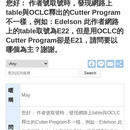
您好： 作者號取號時，發現網路上
table與OCLC釋出的Cutter Program
不一樣，例如：Edelson 此作者網路
上的table取號為E22，但是用OCLC的
Cutter Program卻是E21，請問要以
哪個為主？謝謝。
F
L
E
分
諮詢服務
a
i
m
享
c
n
a
Search this site
e
e
i
b
l
o
o
暱
k
May
稱
您好： 作者號取號時，發現網路上table與OCLC
釋出的Cutter Program不一樣，例如：Edelson 此
問