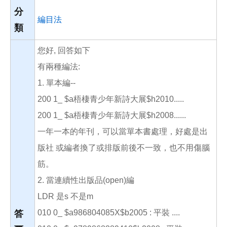
分
編目法
類
您好, 回答如下
有兩種編法:
1. 單本編--
200 1_ $a梧棲青少年新詩大展$h2010.....
200 1_ $a梧棲青少年新詩大展$h2008......
一年一本的年刊，可以當單本書處理，好處是出
版社 或編者換了或排版前後不一致，也不用傷腦
筋。
2. 當連續性出版品(open)編
LDR 是s 不是m
010 0_ $a986804085X$b2005 : 平裝 ....
答