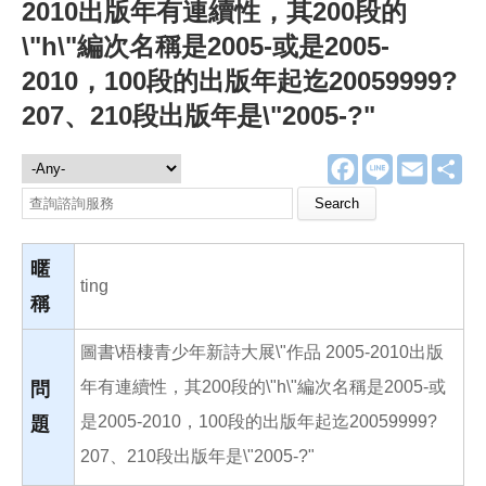
2010出版年有連續性，其200段的
\"h\"編次名稱是2005-或是2005-
2010，100段的出版年起迄20059999?
207、210段出版年是\"2005-?"
F
L
E
分
諮詢服務
a
i
m
享
c
n
a
Search this site
e
e
i
b
l
o
o
暱
k
ting
稱
圖書\梧棲青少年新詩大展\"作品 2005-2010出版
年有連續性，其200段的\"h\"編次名稱是2005-或
問
是2005-2010，100段的出版年起迄20059999?
題
207、210段出版年是\"2005-?"