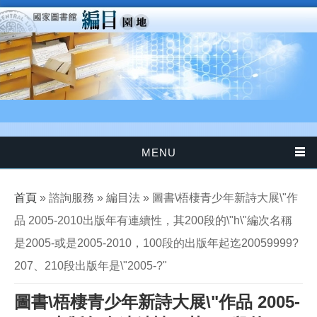
移至主內容
MENU
您在這裡
首頁
» 諮詢服務 » 編目法 » 圖書\梧棲青少年新詩大展\"作
品 2005-2010出版年有連續性，其200段的\"h\"編次名稱
是2005-或是2005-2010，100段的出版年起迄20059999?
207、210段出版年是\"2005-?"
圖書\梧棲青少年新詩大展\"作品 2005-