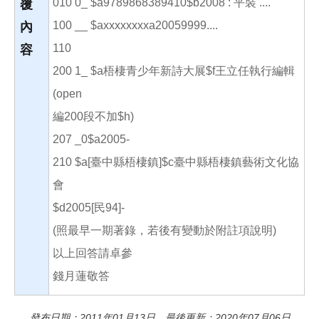
010 0_ $a9789868389410$b2008 : 平裝 ....
覆
100 __ $axxxxxxxxa20059999....
內
110
容
200 1_ $a梧棲青少年新詩大展$f王立任執行編輯
(open
編200段不加$h)
207 _0$a2005-
210 $a[臺中縣梧棲鎮]$c臺中縣梧棲鎮藝術文化協
會
$d2005[民94]-
(照最早一期著錄，若後有變動於附註項說明)
以上回答請卓參
錢月蓮敬答
發布日期：2011年01月13日 最後更新：2020年07月06日