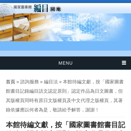
移至主內容
MENU
您在這裡
首頁
» 諮詢服務 » 編目法 » 本館待編文獻，按「國家圖書
館書目記錄編目語文認定原則」認定作品為日文圖書，但
其版權頁同時有原日文版權頁及中文代理之版權頁，其著
錄依據應以何者為是，敬請給予解答，謝謝！
本館待編文獻，按「國家圖書館書目記