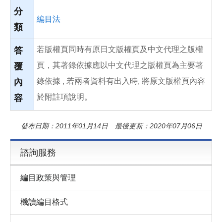
分
編目法
類
若版權頁同時有原日文版權頁及中文代理之版權
答
頁，其著錄依據應以中文代理之版權頁為主要著
覆
錄依據 , 若兩者資料有出入時, 將原文版權頁內容
內
於附註項說明。
容
發布日期：2011年01月14日 最後更新：2020年07月06日
諮詢服務
編目政策與管理
機讀編目格式