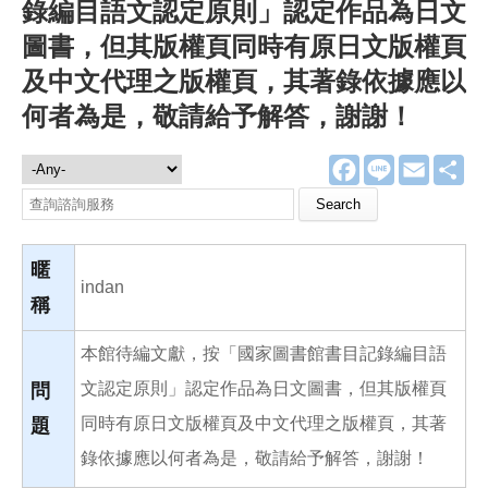
錄編目語文認定原則」認定作品為日文
圖書，但其版權頁同時有原日文版權頁
及中文代理之版權頁，其著錄依據應以
何者為是，敬請給予解答，謝謝！
F
L
E
分
諮詢服務
a
i
m
享
c
n
a
Search this site
e
e
i
b
l
o
o
暱
k
indan
稱
本館待編文獻，按「國家圖書館書目記錄編目語
文認定原則」認定作品為日文圖書，但其版權頁
問
同時有原日文版權頁及中文代理之版權頁，其著
題
錄依據應以何者為是，敬請給予解答，謝謝！