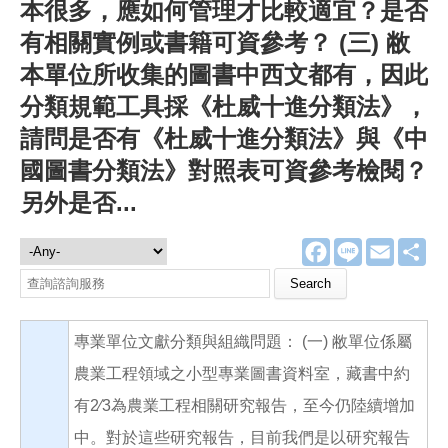
本很多，應如何管理才比較適宜？是否
有相關實例或書籍可資參考？ (三) 敝
本單位所收集的圖書中西文都有，因此
分類規範工具採《杜威十進分類法》，
請問是否有《杜威十進分類法》與《中
國圖書分類法》對照表可資參考檢閱？
另外是否...
F
L
E
分
諮詢服務
a
i
m
享
c
n
a
Search this site
e
e
i
b
l
o
專業單位文獻分類與組織問題： (一) 敝單位係屬
o
k
農業工程領域之小型專業圖書資料室，藏書中約
有2∕3為農業工程相關研究報告，至今仍陸續增加
中。對於這些研究報告，目前我們是以研究報告