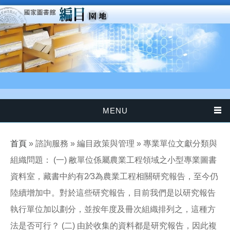
移至主內容
MENU
您在這裡
首頁
» 諮詢服務 » 編目政策與管理 » 專業單位文獻分類與
組織問題： (一) 敝單位係屬農業工程領域之小型專業圖書
資料室，藏書中約有2∕3為農業工程相關研究報告，至今仍
陸續增加中。對於這些研究報告，目前我們是以研究報告
執行單位加以劃分，並按年度及冊次組織排列之，這種方
法是否可行？ (二) 由於收集的資料都是研究報告，因此複