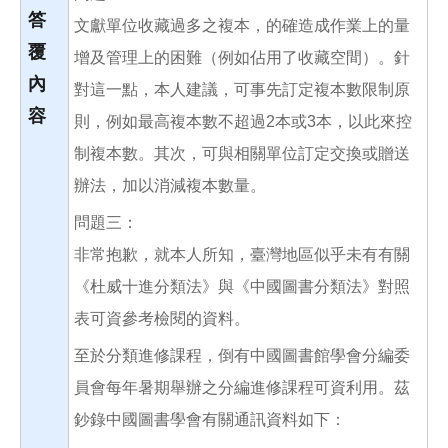
答
文獻單位收藏過多之複本，的確造成作業上的量
覆
增及管理上的困難（例如佔用了收藏空間）。針
內
對這一點，本人建議，可事先訂定複本數限制原
容
則，例如最高複本數不超過2本或3本，以此來控
制複本數。其次，可與相關單位訂定交換或贈送
辦法，加以消減複本數量。
問題三：
非常抱歉，就本人所知，臺灣地區似乎未有有關
《杜威十進分類法》與《中國圖書分類法》對照
表可資參考檢閱的資料。
至於分類進修課程，倒有中國圖書館學會分編委
員會每年暑期舉辦之分編進修課程可資利用。茲
鈔錄中國圖書學會有關通訊資料如下：