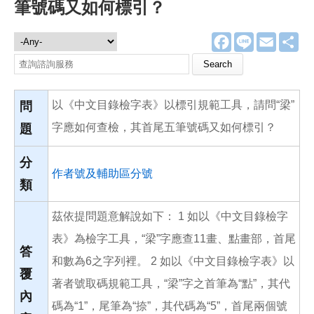
筆號碼又如何標引？
F
L
E
分
諮詢服務
a
i
m
享
c
n
a
Search this site
e
e
i
b
l
o
以《中文目錄檢字表》以標引規範工具，請問“梁”
o
問
k
字應如何查檢，其首尾五筆號碼又如何標引？
題
分
作者號及輔助區分號
類
茲依提問題意解說如下： 1 如以《中文目錄檢字
表》為檢字工具，“梁”字應查11畫、點畫部，首尾
答
和數為6之字列裡。 2 如以《中文目錄檢字表》以
覆
著者號取碼規範工具，“梁”字之首筆為“點”，其代
內
碼為“1”，尾筆為“捺”，其代碼為“5”，首尾兩個號