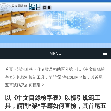
移至主內容
MENU
您在這裡
首頁
» 諮詢服務 » 作者號及輔助區分號 » 以《中文目錄檢
字表》以標引規範工具，請問“梁”字應如何查檢，其首尾
五筆號碼又如何標引？
以《中文目錄檢字表》以標引規範工
具，請問“梁”字應如何查檢，其首尾五