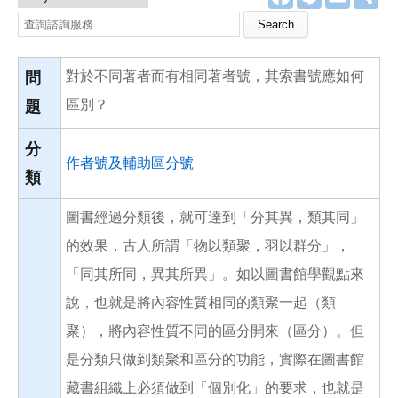
a
i
m
享
c
n
a
Search this site
e
e
i
b
l
o
對於不同著者而有相同著者號，其索書號應如何
o
問
k
區別？
題
分
作者號及輔助區分號
類
圖書經過分類後，就可達到「分其異，類其同」
的效果，古人所謂「物以類聚，羽以群分」，
「同其所同，異其所異」。如以圖書館學觀點來
說，也就是將內容性質相同的類聚一起（類
聚），將內容性質不同的區分開來（區分）。但
是分類只做到類聚和區分的功能，實際在圖書館
藏書組織上必須做到「個別化」的要求，也就是