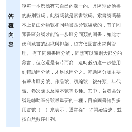
說每一本都應有它自己的獨一的、具區別於他書
的識別號碼，此號碼就是索書號碼。索書號碼基
答
本上是由分類號和同類書區分號組成的，有了同
覆
類書區分號才能進一步區分同類的圖書，如此才
內
便利藏書的組織與排架，也方便圖書出納與管
容
理。 有了同類書區分號，固然可以識別大部分的
藏書，但它還是有時而窮，這時必須進一步使用
到輔助區分號，才足以區分之。輔助區分號主要
有著者區分號、作品號、續編號、複分類、年代
號、卷次號以及複本號等多種。其中，著者區分
號是輔助區分號最重要的一種，目前圖書館界多
用冒號（：）來表示，通常從“：2”開始編號，並
按自然數序排列。