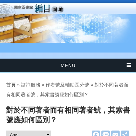
移至主內容
MENU
您在這裡
首頁
» 諮詢服務 » 作者號及輔助區分號 » 對於不同著者而
有相同著者號，其索書號應如何區別？
對於不同著者而有相同著者號，其索書
號應如何區別？
F
L
E
分
諮詢服務