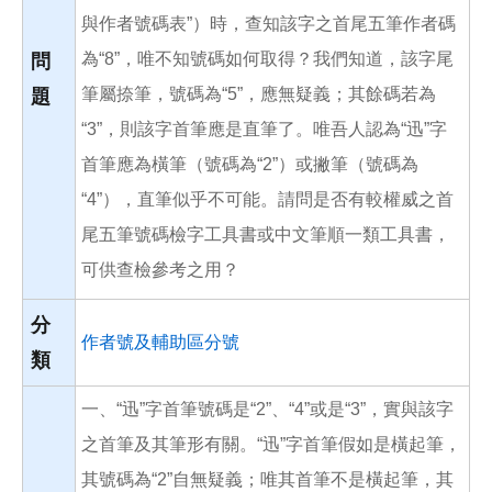
與作者號碼表”）時，查知該字之首尾五筆作者碼
為“8”，唯不知號碼如何取得？我們知道，該字尾
問
筆屬捺筆，號碼為“5”，應無疑義；其餘碼若為
題
“3”，則該字首筆應是直筆了。唯吾人認為“迅”字
首筆應為橫筆（號碼為“2”）或撇筆（號碼為
“4”），直筆似乎不可能。請問是否有較權威之首
尾五筆號碼檢字工具書或中文筆順一類工具書，
可供查檢參考之用？
分
作者號及輔助區分號
類
一、“迅”字首筆號碼是“2”、“4”或是“3”，實與該字
之首筆及其筆形有關。“迅”字首筆假如是橫起筆，
其號碼為“2”自無疑義；唯其首筆不是橫起筆，其