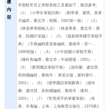
覆
市面較常見之筆順查檢工具書如下，敬請參考。
內
（1）《小學生筆順詞典》（劉寧甫、夏雨、黃東
容
月編寫，臺北市：曉園，1982第一版）；（2）
《林道華筆順輸入法》（林道華著，臺北市：撰
者，民國87初版）；（3）《最新標準國字筆順字
典》（字典編輯委員會編輯，臺南市：世一，
1999初版）；（4）《小牛頓國小筆順字典》
（陳松青編撰，臺北市：牛頓開發，2001）；
（5）《實用國語筆順字典》（謝玲蘭、盧佳慧、
吳秋嫻編校，臺南市： 東采出版，建利發行，
2001）；（6）《標準國語筆順辭典》（謝玲
蘭、盧佳慧、吳秋嫻編校，臺南市：建利，
2001）；（7）《常用漢字的筆畫筆順》（朱
典、辛夷編，上海：上海教育出版社，1979第1