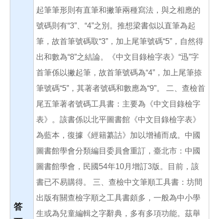
起筆筆形則有直筆和撇筆兩種寫法，與之相應的
號碼則有“3”、“4”之別。推想梁書似以直筆為起
筆，故首筆號碼取“3”，加上尾筆號碼“5”，自然得
出和數為“8”之結論。《中文目錄檢字表》“迅”字
首筆係以撇起筆，故首筆號碼為“4”，加上尾筆捺
筆號碼“5”，其著者號碼和數應為“9”。 二、查檢首
尾五筆著者號碼工具書：主要為《中文目錄檢字
表》。該書係以北平圖書館《中文目錄檢字表》
為藍本，復據《經籍纂詁》加以增補而成。中國
圖書館學會分類編目委員會重訂，臺北市：中國
圖書館學會，民國54年10月增訂3版。目前，該
書已不易購得。 三、查檢中文筆順工具書：坊間
出版有關查檢字順之工具書頗多，一般為中小學
答
生或為兒童編輯之字辭典，多有多項功能。茲舉