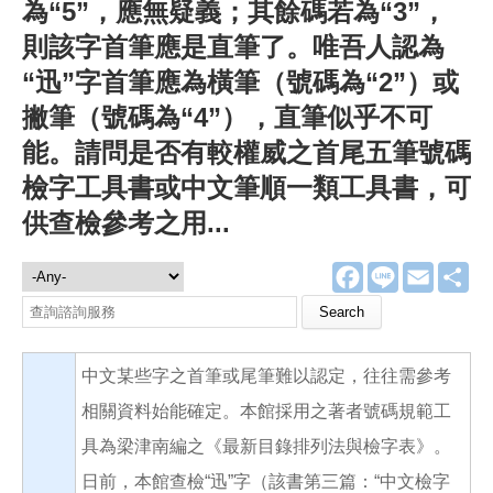
為“5”，應無疑義；其餘碼若為“3”，
則該字首筆應是直筆了。唯吾人認為
“迅”字首筆應為橫筆（號碼為“2”）或
撇筆（號碼為“4”），直筆似乎不可
能。請問是否有較權威之首尾五筆號碼
檢字工具書或中文筆順一類工具書，可
供查檢參考之用...
F
L
E
分
諮詢服務
a
i
m
享
c
n
a
Search this site
e
e
i
b
l
o
中文某些字之首筆或尾筆難以認定，往往需參考
o
k
相關資料始能確定。本館採用之著者號碼規範工
具為梁津南編之《最新目錄排列法與檢字表》。
日前，本館查檢“迅”字（該書第三篇：“中文檢字