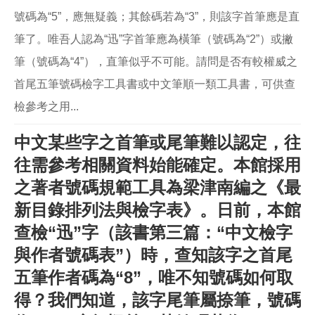
號碼為“5”，應無疑義；其餘碼若為“3”，則該字首筆應是直
筆了。唯吾人認為“迅”字首筆應為橫筆（號碼為“2”）或撇
筆（號碼為“4”），直筆似乎不可能。請問是否有較權威之
首尾五筆號碼檢字工具書或中文筆順一類工具書，可供查
檢參考之用...
中文某些字之首筆或尾筆難以認定，往
往需參考相關資料始能確定。本館採用
之著者號碼規範工具為梁津南編之《最
新目錄排列法與檢字表》。日前，本館
查檢“迅”字（該書第三篇：“中文檢字
與作者號碼表”）時，查知該字之首尾
五筆作者碼為“8”，唯不知號碼如何取
得？我們知道，該字尾筆屬捺筆，號碼