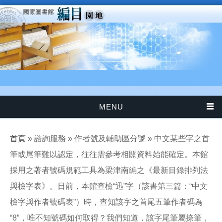
移至主內容
MENU
您在這裡
首頁
» 諮詢服務 » 作者號及輔助區分號 » 中文某些字之首
筆或尾筆難以認定，往往需參考相關資料始能確定。本館
採用之著者號碼規範工具為梁津南編之《最新目錄排列法
與檢字表》。日前，本館查檢“迅”字（該書第三篇：“中文
檢字與作者號碼表”）時，查知該字之首尾五筆作者碼為
“8”，唯不知號碼如何取得？我們知道，該字尾筆屬捺筆，