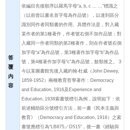
依編目先後順序以羅馬字母“a, b, c … …”標識之
（以前曾以書名首字母為作品號），以達到區分
識別同作者同類書的作用。具體作法是，對入藏
某作者的第1種著作，作者號右側不加作品號；對
入藏同一作者同類的第2種著作，則在作者號右側
加字母“a”為作品號，第3種著作加字母“b”為作品
答
號，第4種著作加字母“c”為作品號，餘類推之。 3
覆
今以某圖書館先後入藏約翰‧杜威（John Dewey,
內
1859-1952）兩種教育哲學著作：Democracy
容
and Education, 1916及Experience and
Education, 1938索書號標引為例，說明如下：依
前述輔助區分號標引方法，前一書《民本主義與
教育》（Democracy and Education, 1916）之索
書號應標引為“LB875／D515”，後一書《經驗與