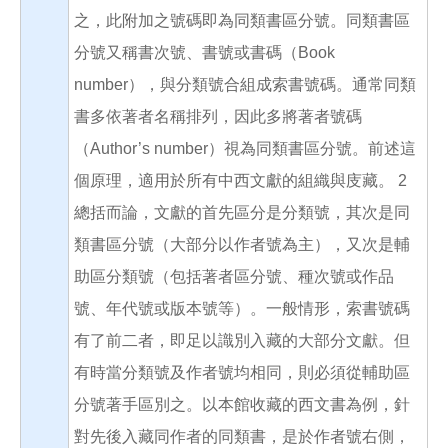
之，此附加之號碼即為同類書區分號。同類書區
分號又稱書次號、書號或書碼（Book
number），與分類號合組成索書號碼。通常同類
書多依著者名稱排列，因此多將著者號碼
（Author’s number）視為同類書區分號。前述這
個原理，適用於所有中西文獻的組織與庋藏。 2
總括而論，文獻的首先區分是分類號，其次是同
類書區分號（大部分以作者號為主），又次是輔
助區分類號（包括著者區分號、種次號或作品
號、年代號或版本號等）。一般情形，索書號碼
有了前二者，即足以識別入藏的大部分文獻。但
有時當分類號及作者號均相同，則必須從輔助區
分號著手區別之。以本館收藏的西文書為例，針
對先後入藏同作者的同類書，是於作者號右側，