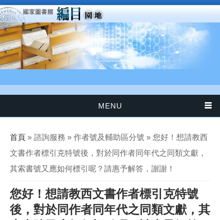
移至主內容
MENU
您在這裡
首頁
» 諮詢服務 » 作者號及輔助區分號 » 您好！想請教西
文書作者標引克特號後，對於同作者同年代之同類文獻，
其索書號又應如何標引呢？請惠予解答，謝謝！
您好！想請教西文書作者標引克特號
後，對於同作者同年代之同類文獻，其