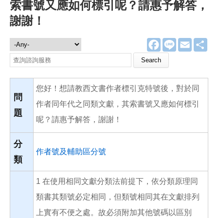
索書號又應如何標引呢？請惠予解答，
謝謝！
F
L
E
分
諮詢服務
a
i
m
享
c
n
a
Search this site
e
e
i
b
l
o
您好！想請教西文書作者標引克特號後，對於同
o
k
問
作者同年代之同類文獻，其索書號又應如何標引
題
呢？請惠予解答，謝謝！
分
作者號及輔助區分號
類
1 在使用相同文獻分類法前提下，依分類原理同
類書其類號必定相同，但類號相同其在文獻排列
上實有不便之處。故必須附加其他號碼以區別