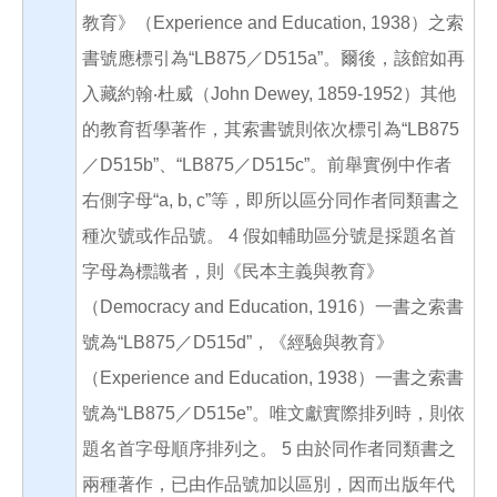
教育》（Experience and Education, 1938）之索
書號應標引為“LB875／D515a”。爾後，該館如再
入藏約翰‧杜威（John Dewey, 1859-1952）其他
的教育哲學著作，其索書號則依次標引為“LB875
／D515b”、“LB875／D515c”。前舉實例中作者
右側字母“a, b, c”等，即所以區分同作者同類書之
種次號或作品號。 4 假如輔助區分號是採題名首
字母為標識者，則《民本主義與教育》
（Democracy and Education, 1916）一書之索書
號為“LB875／D515d”，《經驗與教育》
（Experience and Education, 1938）一書之索書
號為“LB875／D515e”。唯文獻實際排列時，則依
題名首字母順序排列之。 5 由於同作者同類書之
兩種著作，已由作品號加以區別，因而出版年代