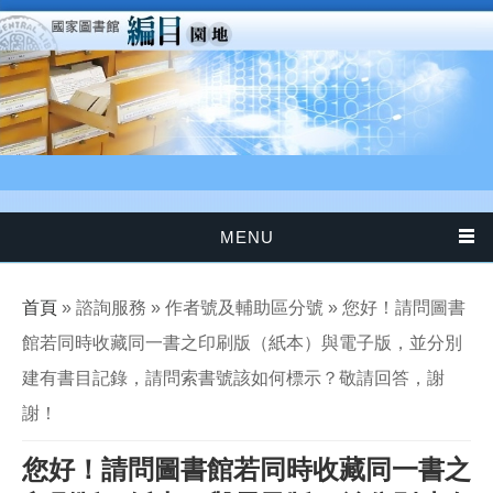
移至主內容
MENU
您在這裡
首頁
» 諮詢服務 » 作者號及輔助區分號 » 您好！請問圖書
館若同時收藏同一書之印刷版（紙本）與電子版，並分別
建有書目記錄，請問索書號該如何標示？敬請回答，謝
謝！
您好！請問圖書館若同時收藏同一書之