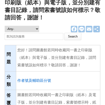
印刷版（紙本）與電子版，並分別建有
書目記錄，請問索書號該如何標示？敬
請回答，謝謝！
F
L
E
分
諮詢服務
a
i
m
享
c
n
a
Search this site
e
e
i
b
l
o
您好！請問圖書館若同時收藏同一書之印刷版
o
k
問
（紙本）與電子版，並分別建有書目記錄，請問
題
索書號該如何標示？敬請回答，謝謝！
分
作者號及輔助區分號
類
圖書館若同時收藏同一書之印刷版（紙本）及電
答
子版，並分別建有書目記錄，索書號標示時，紙
覆