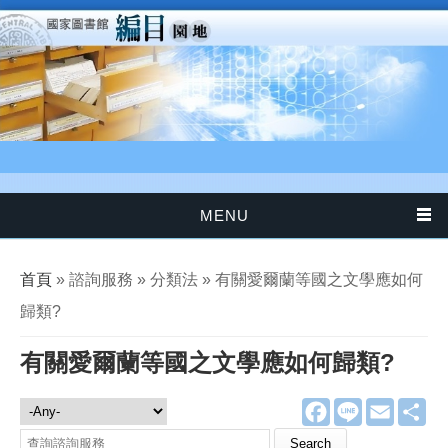
移至主內容
MENU
您在這裡
首頁
» 諮詢服務 » 分類法 » 有關愛爾蘭等國之文學應如何
歸類?
有關愛爾蘭等國之文學應如何歸類?
F
L
E
分
諮詢服務
a
i
m
享
c
n
a
Search this site