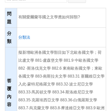
e
e
i
b
l
o
o
問
有關愛爾蘭等國之文學應如何歸類?
k
題
分
分類法
類
擬新增歐洲各國文學類目如下北歐各國文學；荷
比盧文學 881‧盧森堡文學 881.9 中歐各國文學
882 ‧斯洛伐克文學 882.6 東南歐各國文學；東歐
各國文學 883‧南斯拉夫文學 883.31 塞爾維亞文學
答
入此‧蒙特尼格羅文學 883.32‧波士尼亞文學
覆
883.33‧馬其頓文學 883.34‧斯洛維尼亞文學
內
883.35‧克羅埃西亞文學 883.36‧白俄羅斯文學
容
883.7‧烏克蘭文學 883.8‧摩達維亞文學 883.9 歐洲